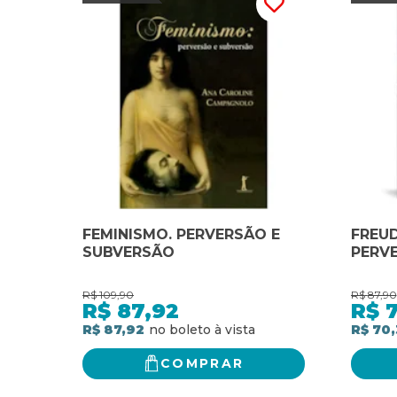
FEMINISMO. PERVERSÃO E
FREUD
SUBVERSÃO
PERV
R$
109,90
R$
87,90
R$
87,92
R$
R$ 87,92
R$ 70,
COMPRAR