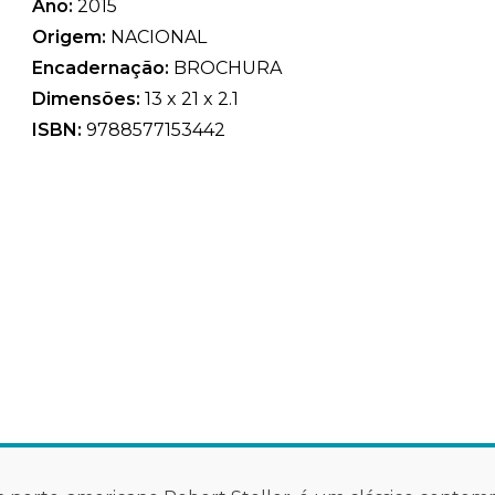
Ano:
2015
Origem:
NACIONAL
Encadernação:
BROCHURA
Dimensões:
13 x 21 x 2.1
ISBN:
9788577153442