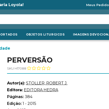
aria Loyola!
Meus Pedido
PORTADOS
OBJETOS LITURGICOS
IMAGENS DEVOCION
idade
PERVERSÃO
SKU H17088
Autor(a):
STOLLER, ROBERT J.
Editora:
EDITORA HEDRA
Páginas:
384
Edição:
1 - 2015