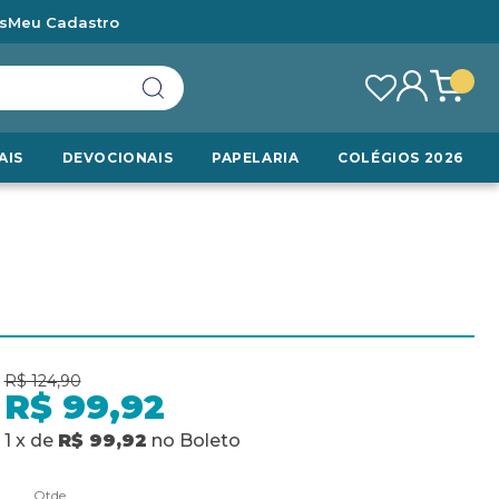
s
Meu Cadastro
AIS
DEVOCIONAIS
PAPELARIA
COLÉGIOS 2026
R$ 124,90
R$ 99,92
1
x
de
R$ 99,92
no
Boleto
Qtde.