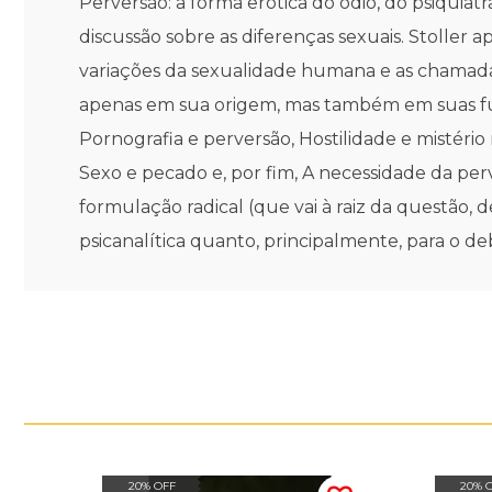
Perversão: a forma erótica do ódio, do psiquia
discussão sobre as diferenças sexuais. Stoller
variações da sexualidade humana e as chamadas
apenas em sua origem, mas também em suas func
Pornografia e perversão, Hostilidade e mistéri
Sexo e pecado e, por fim, A necessidade da perv
formulação radical (que vai à raiz da questão, d
psicanalítica quanto, principalmente, para o deb
20% OFF
20% 