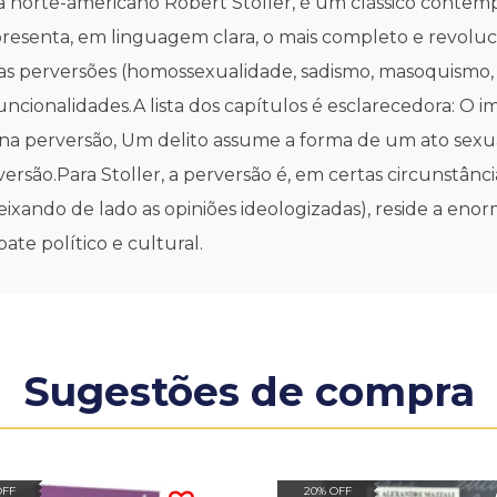
tra norte-americano Robert Stoller, é um clássico conte
 apresenta, em linguagem clara, o mais completo e revol
 perversões (homossexualidade, sadismo, masoquismo, t
ionalidades.A lista dos capítulos é esclarecedora: O i
o na perversão, Um delito assume a forma de um ato sex
ersão.Para Stoller, a perversão é, em certas circunstânci
eixando de lado as opiniões ideologizadas), reside a enor
ate político e cultural.
Sugestões de compra
OFF
20% OFF