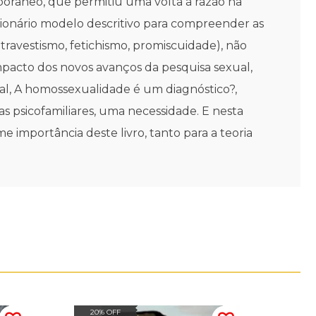
mporâneo, que permitiu uma volta à razão na
ucionário modelo descritivo para compreender as
ravestismo, fetichismo, promiscuidade), não
mpacto dos novos avanços da pesquisa sexual,
ual, A homossexualidade é um diagnóstico?,
as psicofamiliares, uma necessidade. E nesta
me importância deste livro, tanto para a teoria
20% OFF