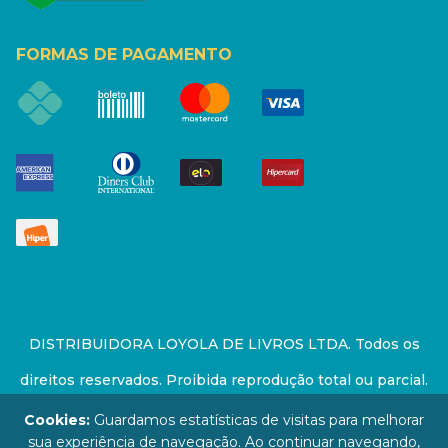
FORMAS DE PAGAMENTO
DISTRIBUIDORA LOYOLA DE LIVROS LTDA. Todos os
direitos reservados. Proibida reprodução total ou parcial.
Preços e estoque sujeito a alterações sem aviso prévio.
Cookies:
Guardamos estatísticas de visitas para melhorar
sua experiência de navegação. Ao continuar navegando,