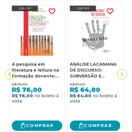
20% OFF
20% OFF
A pesquisa em
ANÁLISE LACANIANA
C
literatura e leitura na
DE DISCURSO:
P
formação docente:
SUBVERSÃO E
P
experiências da
PESQUISA CRÍTICA
A
R$
95,00
R$
81,00
R
pesquisa acadêmica à
D
R$
76,00
R$
64,80
prática profissional no
R$ 76,00
R$ 64,80
R
ensino
COMPRAR
COMPRAR