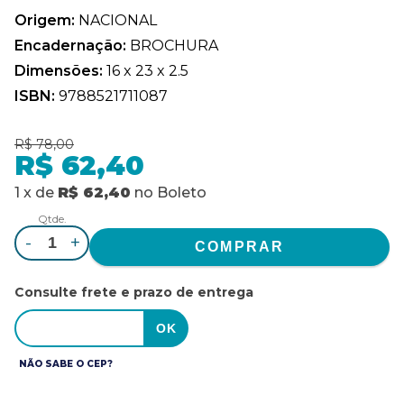
Origem:
NACIONAL
Encadernação:
BROCHURA
Dimensões:
16 x 23 x 2.5
ISBN:
9788521711087
R$ 78,00
R$ 62,40
1
x
de
R$ 62,40
no
Boleto
Qtde.
-
+
Consulte frete e prazo de entrega
NÃO SABE O CEP?