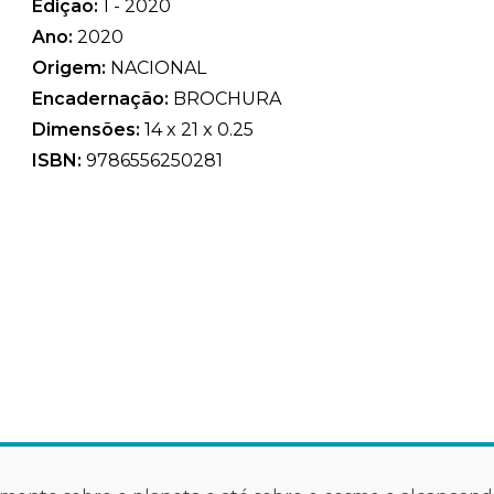
Edição:
1 - 2020
Ano:
2020
Origem:
NACIONAL
Encadernação:
BROCHURA
Dimensões:
14 x 21 x 0.25
ISBN:
9786556250281