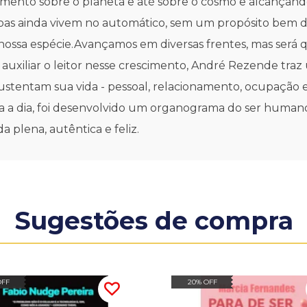
imento sobre o planeta e até sobre o cosmo e alcançan
ssoas ainda vivem no automático, sem um propósito bem 
 nossa espécie.Avançamos em diversas frentes, mas ser
xiliar o leitor nesse crescimento, André Rezende traz 
stentam sua vida - pessoal, relacionamento, ocupação e e
 dia a dia, foi desenvolvido um organograma do ser human
a plena, autêntica e feliz.
Sugestões de compra
OFF
20% OFF