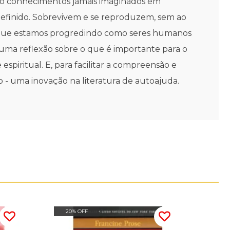
do conhecimentos jamais imaginados em
definido. Sobrevivem e se reproduzem, sem ao
á que estamos progredindo como seres humanos
uma reflexão sobre o que é importante para o
spiritual. E, para facilitar a compreensão e
o - uma inovação na literatura de autoajuda.
20% OFF
15