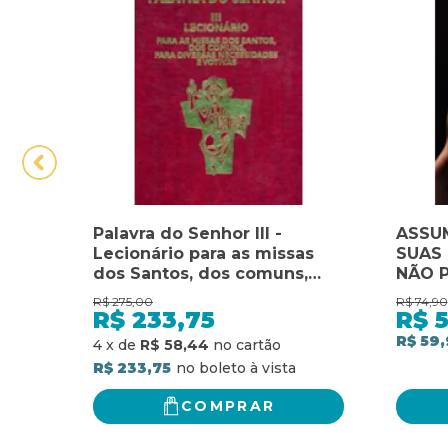
Palavra do Senhor III -
ASSU
Lecionário para as missas
SUAS 
dos Santos, dos comuns,
NÃO 
para diversas necessidades
DE I
R$
275,00
R$
74,90
e votivas: lecionário para as
A PRO
R$
233,75
R$
missas dos santos, dos
TECN
R$ 59,
4
x
de
R$ 58,44
comuns, para diversas
PARA 
R$ 233,75
necessidades e votivas
VOCÊ
COMPRAR