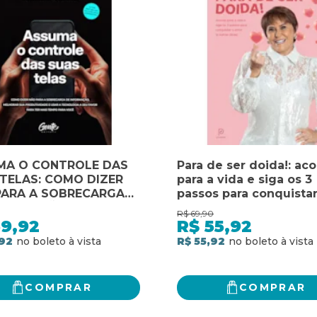
MA O CONTROLE DAS
Para de ser doida!: ac
TELAS: COMO DIZER
para a vida e siga os 3
PARA A SOBRECARGA
passos para conquistar
NFORMAÇÃO, MELHORAR
amor (e outras dicas)
R$
69,90
DUTIVIDADE E USAR A
59,92
R$
55,92
OLOGIA A SEU FAVOR
92
R$ 55,92
TER MAIS TEMPO PARA
COMPRAR
COMPRAR