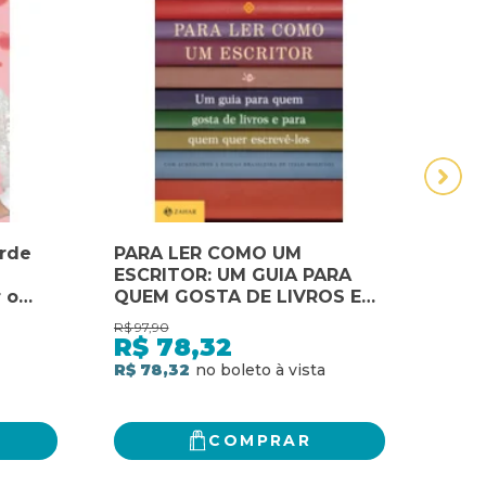
orde
PARA LER COMO UM
1000
ESCRITOR: UM GUIA PARA
DE V
 o
QUEM GOSTA DE LIVROS E
IDEI
PARA QUEM QUER ESCREVÊ-
VID
R$
97,90
R$
150
LOS
R$
78,32
R$
R$ 78,32
2
x
d
R$ 1
COMPRAR