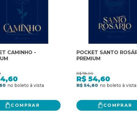
ET CAMINHO -
POCKET SANTO ROSÁR
IUM
PREMIUM
0
R$
78,00
54,60
R$
54,60
,60
R$ 54,60
COMPRAR
COMPRAR