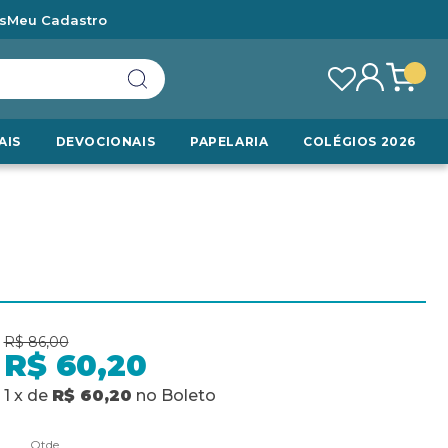
s
Meu Cadastro
AIS
DEVOCIONAIS
PAPELARIA
COLÉGIOS 2026
R$ 86,00
R$ 60,20
1
x
de
R$ 60,20
no
Boleto
Qtde.