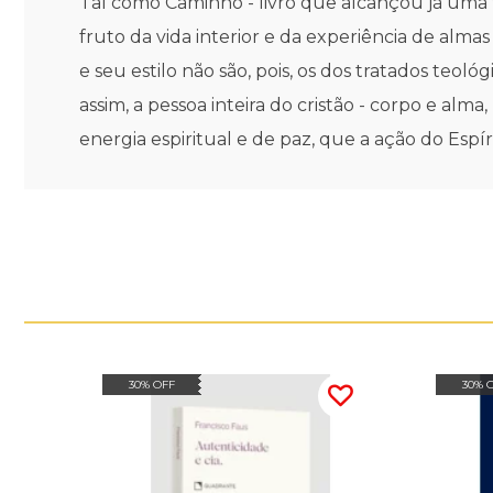
Tal como Caminho - livro que alcançou já uma t
fruto da vida interior e da experiência de alma
e seu estilo não são, pois, os dos tratados teol
assim, a pessoa inteira do cristão - corpo e alm
energia espiritual e de paz, que a ação do Espí
30% OFF
30% 