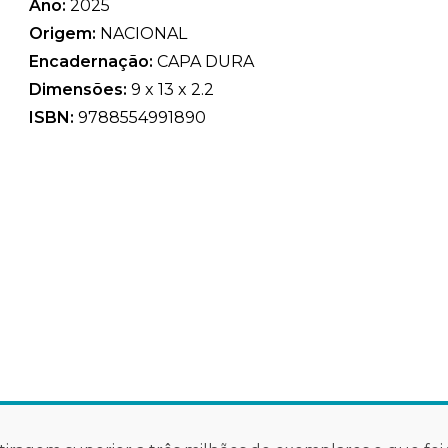
Ano:
2025
Origem:
NACIONAL
Encadernação:
CAPA DURA
Dimensões:
9 x 13 x 2.2
ISBN:
9788554991890