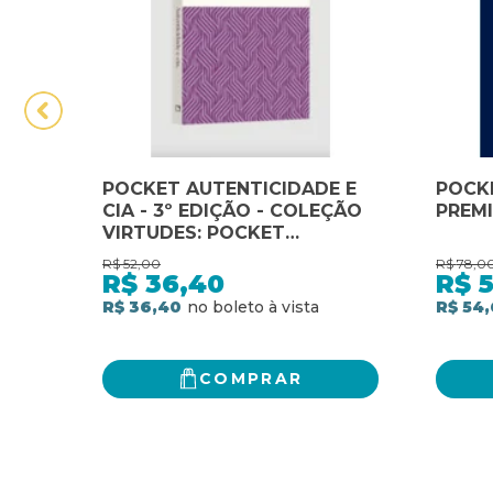
POCKET AUTENTICIDADE E
POCK
CIA - 3º EDIÇÃO - COLEÇÃO
PREM
VIRTUDES: POCKET
VIRTUDES
R$
52,00
R$
78,0
R$
36,40
R$
R$ 36,40
R$ 54
COMPRAR