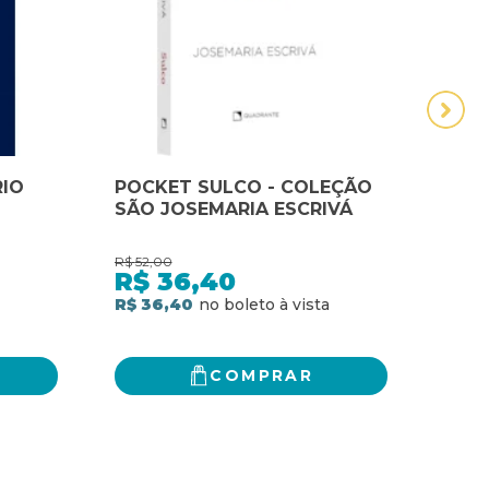
IO
POCKET SULCO - COLEÇÃO
POC
SÃO JOSEMARIA ESCRIVÁ
R$
52,00
R$
64,
R$
36,40
R$
R$ 36,40
R$ 4
COMPRAR