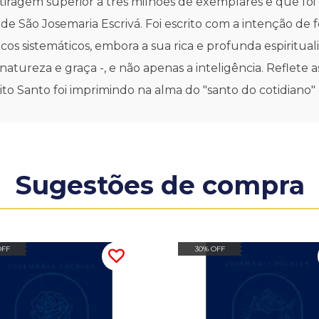
iragem superior a três milhões de exemplares e que foi t
s de São Josemaria Escrivá. Foi escrito com a intenção de 
ógicos sistemáticos, embora a sua rica e profunda espirit
a, natureza e graça -, e não apenas a inteligência. Refle
rito Santo foi imprimindo na alma do "santo do cotidiano
Sugestões de compra
OFF
30% OFF