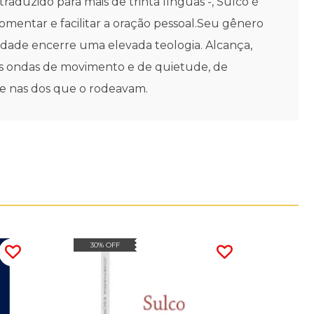
raduzido para mais de trinta línguas -, Sulco é
fomentar e facilitar a oração pessoal.Seu gênero
ualidade encerre uma elevada teologia. Alcança,
te as ondas de movimento e de quietude, de
" e nas dos que o rodeavam.
30% OFF
30