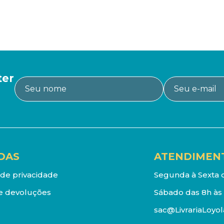
ter
DAS
ATENDIMEN
a de privacidade
Segunda à Sexta d
e devoluções
Sábado das 8h às 
sac@LivrariaLoyol