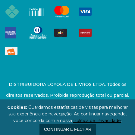
DISTRIBUIDORA LOYOLA DE LIVROS LTDA. Todos os
direitos reservados. Proibida reprodução total ou parcial.
Preços e estoque sujeito a alterações sem aviso prévio.
Cookies:
Guardamos estatísticas de visitas para melhorar
sua experiência de navegação. Ao continuar navegando,
67.946.814/0001-94 - LOJA - Rua Senador Feijó - São
você concorda com a nossa
Política de Privacidade
.
Paulo / SP - CEP: 01006-000
CONTINUAR E FECHAR