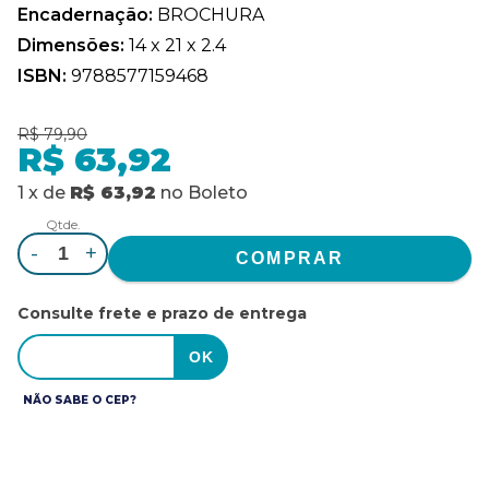
Encadernação:
BROCHURA
Dimensões:
14 x 21 x 2.4
ISBN:
9788577159468
R$ 79,90
R$ 63,92
1
x
de
R$ 63,92
no
Boleto
Qtde.
-
+
Consulte frete e prazo de entrega
NÃO SABE O CEP?