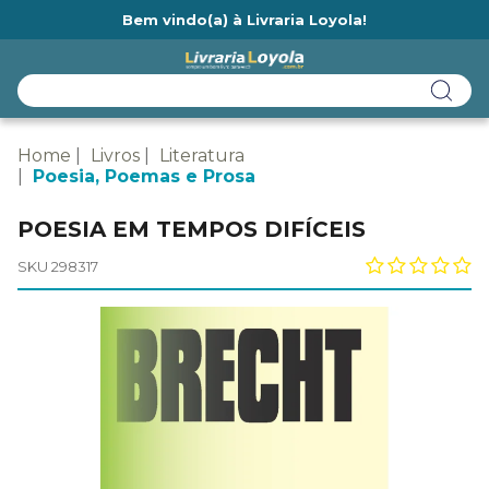
Bem vindo(a) à Livraria Loyola!
Ainda não tem cadastro na Livraria Loyola?
Home
Livros
Literatura
Poesia, Poemas e Prosa
POESIA EM TEMPOS DIFÍCEIS
SKU 298317