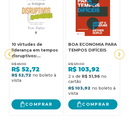
10 virtudes de
BOA ECONOMIA PARA
D
liderança em tempos
TEMPOS DIFÍCEIS
T
disruptivos:
Treinando a equipe
R$
65,90
R$
129,90
R
em tempos de imensa
R$
52,72
R$
103,92
mudança e desafio
R$ 52,72
R
2
x
de
R$ 51,96
R$ 103,92
COMPRAR
COMPRAR