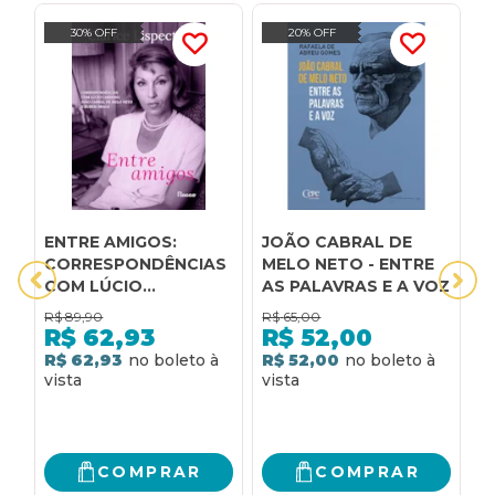
30% OFF
20% OFF
ENTRE AMIGOS:
JOÃO CABRAL DE
C
CORRESPONDÊNCIAS
MELO NETO - ENTRE
S
COM LÚCIO
AS PALAVRAS E A VOZ
T
CARDOSO, JOÃO
S
R$
89,90
R$
65,00
R
CABRAL DE MELO
C
R$
62,93
R$
52,00
NETO E RUBEM
E
R$ 62,93
R$ 52,00
R
BRAGA
P
E
P
C
COMPRAR
COMPRAR