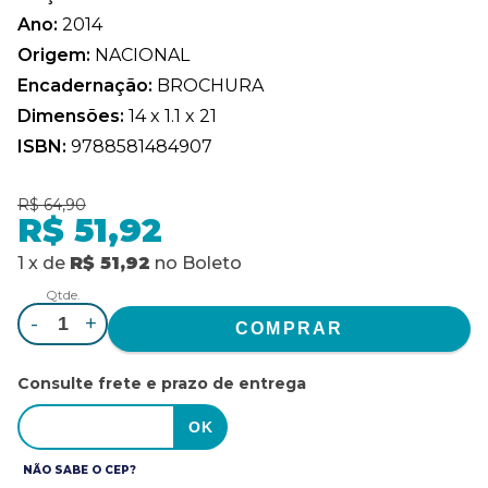
Ano:
2014
Origem:
NACIONAL
Encadernação:
BROCHURA
Dimensões:
14 x 1.1 x 21
ISBN:
9788581484907
R$ 64,90
R$ 51,92
1
x
de
R$ 51,92
no
Boleto
Qtde.
-
+
Consulte frete e prazo de entrega
NÃO SABE O CEP?