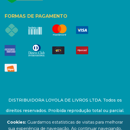
FORMAS DE PAGAMENTO
DISTRIBUIDORA LOYOLA DE LIVROS LTDA. Todos os
direitos reservados. Proibida reprodução total ou parcial.
Preços e estoque sujeito a alterações sem aviso prévio.
Cookies:
Guardamos estatísticas de visitas para melhorar
sua experiência de navegação. Ao continuar navegando,