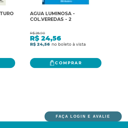
UTURO
AGUA LUMINOSA -
AGU
COL.VEREDAS - 2
PRE
R$
28,90
R$
44
R$
24,56
R$
R$ 24,56
R$ 3
COMPRAR
FAÇA LOGIN E AVALIE