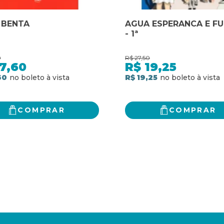
 BENTA
AGUA ESPERANCA E F
- 1ª
0
R$
27,50
7,60
R$
19,25
60
R$ 19,25
COMPRAR
COMPRAR