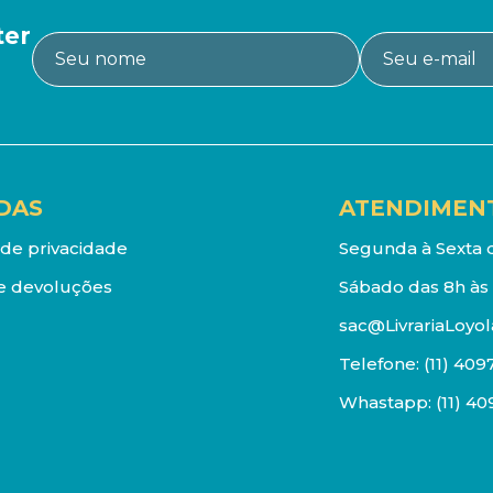
ter
DAS
ATENDIMEN
a de privacidade
Segunda à Sexta d
e devoluções
Sábado das 8h às 
sac@LivrariaLoyol
Telefone:
(11) 409
Whastapp:
(11) 4