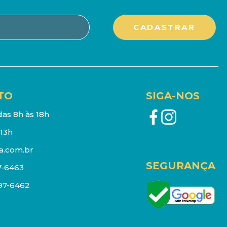
TO
SIGA-NOS
as 8h às 18h
13h
a.com.br
SEGURANÇA
7-6463
097-6462