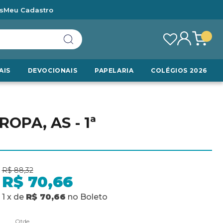
s
Meu Cadastro
AIS
DEVOCIONAIS
PAPELARIA
COLÉGIOS 2026
OPA, AS - 1ª
R$ 88,32
R$ 70,66
1
x
de
R$ 70,66
no
Boleto
Qtde.