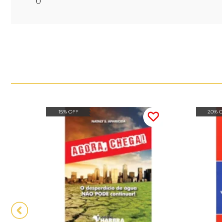
0
15% OFF
20% 