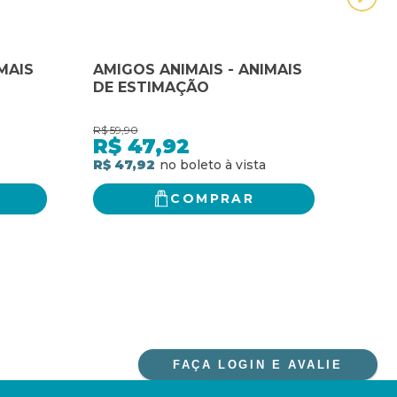
MAIS
AMIGOS ANIMAIS - ANIMAIS
A L
DE ESTIMAÇÃO
MUN
PRÓ
MUN
R$
59,90
R$
58,
R$
47,92
R$
R$ 47,92
R$ 4
COMPRAR
FAÇA LOGIN E AVALIE