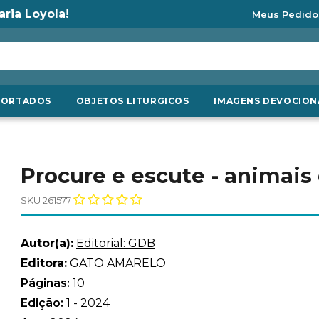
aria Loyola!
Meus Pedido
PORTADOS
OBJETOS LITURGICOS
IMAGENS DEVOCION
Procure e escute - animai
SKU 261577
Autor(a):
Editorial: GDB
Editora:
GATO AMARELO
Páginas:
10
Edição:
1 - 2024