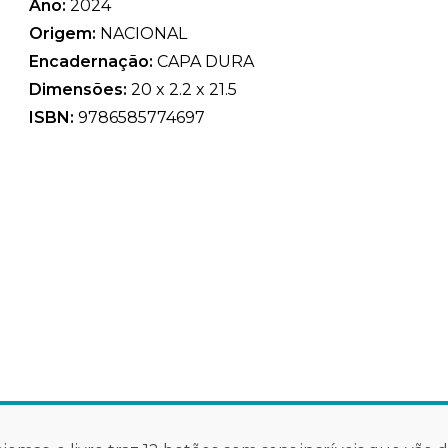
Ano:
2024
Origem:
NACIONAL
Encadernação:
CAPA DURA
Dimensões:
20 x 2.2 x 21.5
ISBN:
9786585774697