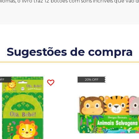
omas, o livro traz 12 botões com sons incríveis que vão d
Sugestões de compra
OFF
20% OFF