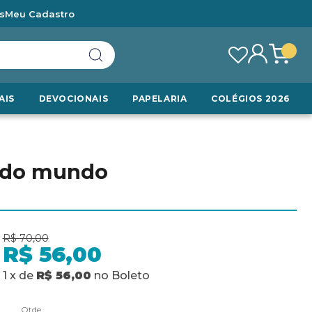
s
Meu Cadastro
AIS
DEVOCIONAIS
PAPELARIA
COLÉGIOS 2026
s do mundo
R$ 70,00
R$ 56,00
1
x
de
R$ 56,00
no
Boleto
Qtde.