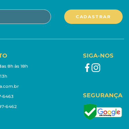
TO
SIGA-NOS
as 8h às 18h
13h
a.com.br
SEGURANÇA
7-6463
097-6462