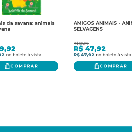
is da savana: animais
AMIGOS ANIMAIS - ANI
vana
SELVAGENS
0
R$
59,90
9,92
R$
47,92
92
R$ 47,92
COMPRAR
COMPRAR