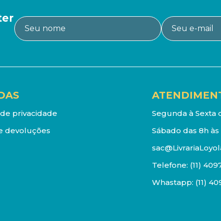
ter
DAS
ATENDIMEN
a de privacidade
Segunda à Sexta d
e devoluções
Sábado das 8h às 
sac@LivrariaLoyol
Telefone:
(11) 409
Whastapp:
(11) 4