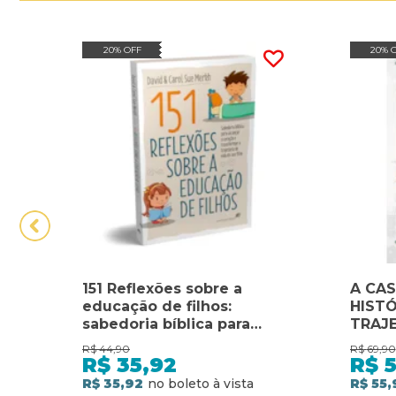
20% OFF
20% 
151 Reflexões sobre a
A CAS
educação de filhos:
HISTÓ
sabedoria bíblica para
TRAJE
alcançar o coração e
NAZA
R$
44,90
R$
69,90
transformar a trajetória de
DA IT
R$
35,92
R$
5
vida do seu filho
R$ 35,92
R$ 55,