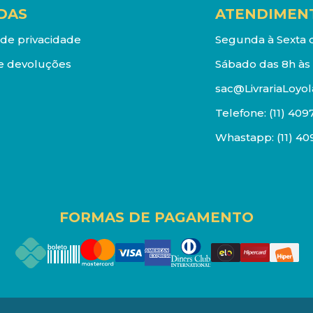
DAS
ATENDIMEN
a de privacidade
Segunda à Sexta d
e devoluções
Sábado das 8h às 
sac@LivrariaLoyol
Telefone:
(11) 409
Whastapp:
(11) 4
FORMAS DE PAGAMENTO
os reservados. Proibida reprodução total ou parcial. Pr