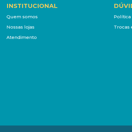
INSTITUCIONAL
DÚVI
Quem somos
Polític
Nossas lojas
Trocas 
Atendimento
DISTRIBUIDORA LOYOLA DE LIVROS LTDA. Todos os direit