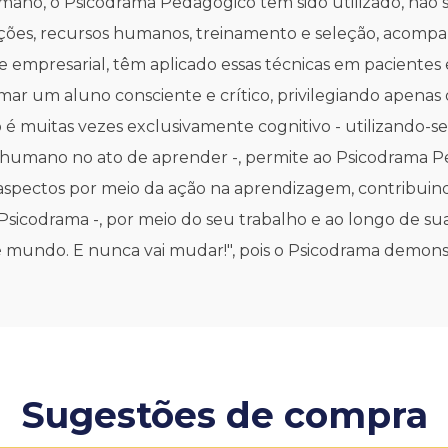
mano, o Psicodrama Pedagógico tem sido utilizado, não 
ações, recursos humanos, treinamento e seleção, acomp
al e empresarial, têm aplicado essas técnicas em paciente
mar um aluno consciente e crítico, privilegiando apenas
no é muitas vezes exclusivamente cognitivo - utilizando-s
er humano no ato de aprender -, permite ao Psicodrama P
s aspectos por meio da ação na aprendizagem, contribu
icodrama -, por meio do seu trabalho e ao longo de sua v
 é mundo. E nunca vai mudar!", pois o Psicodrama demon
Sugestões de compra