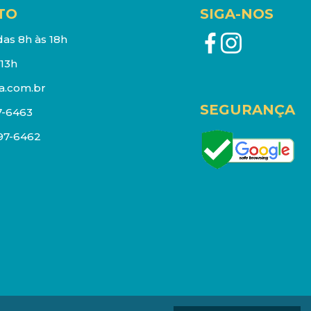
TO
SIGA-NOS
as 8h às 18h
13h
a.com.br
SEGURANÇA
7-6463
097-6462
eços e estoque sujeito a alterações sem aviso prévio.