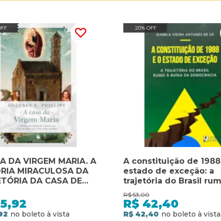
OFF
20% OFF
A DA VIRGEM MARIA. A
A constituição de 1988
RIA MIRACULOSA DA
estado de exceção: a
TÓRIA DA CASA DE
trajetória do Brasil ru
RÉ PARA UMA COLINA
ruína da democracia
R$
53,00
ÁLIA
5,92
R$
42,40
92
R$ 42,40