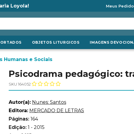
aria Loyola!
Meus Pedido
PORTADOS
OBJETOS LITURGICOS
IMAGENS DEVOCION
s Humanas e Sociais
Psicodrama pedagógico: tra
SKU 164052
Autor(a):
Nunes: Santos
Editora:
MERCADO DE LETRAS
Páginas:
164
Edição:
1 - 2015