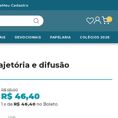
s
Meu Cadastro
AIS
DEVOCIONAIS
PAPELARIA
COLÉGIOS 2026
jetória e difusão
R$ 58,00
R$ 46,40
1
x
de
R$ 46,40
no
Boleto
Qtde.