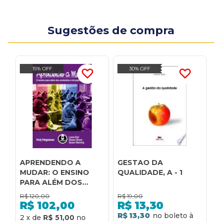
Sugestões de compra
15% OFF
30% OFF
APRENDENDO A
GESTAO DA
T
MUDAR: O ENSINO
QUALIDADE, A - 1
C
PARA ALÉM DOS
C
CONTEÚDOS E DA
P
R$
120,00
R$
19,00
R
PADRONIZAÇÃO
O
R$
102,00
R$
13,30
R$ 13,30
R
2
x
de
R$ 51,00