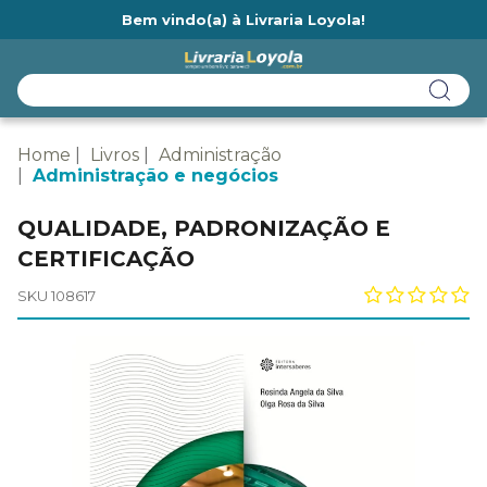
Bem vindo(a) à Livraria Loyola!
Ainda não tem cadastro na Livraria Loyola?
Home
Livros
Administração
Administração e negócios
QUALIDADE, PADRONIZAÇÃO E
CERTIFICAÇÃO
SKU 108617