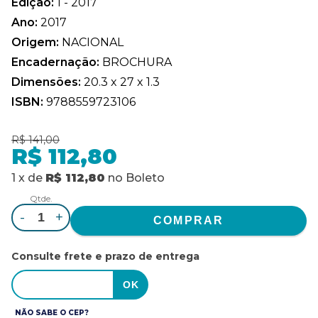
Edição:
1 - 2017
Ano:
2017
Origem:
NACIONAL
Encadernação:
BROCHURA
Dimensões:
20.3 x 27 x 1.3
ISBN:
9788559723106
R$ 141,00
R$ 112,80
1
x
de
R$ 112,80
no
Boleto
Qtde.
-
+
Consulte frete e prazo de entrega
NÃO SABE O CEP?