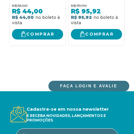
TORNAR MAIS LIVRES,
sobrecapa: (capitã
R$
55,00
R$
119,90
R
MAIS AUTÊNTICOS,
marvel: mais alto,
R$
44,00
R$
95,92
MAIS SERENOS E MAIS
mais longe, mais
R$ 44,00
R$ 95,92
R
ESPERANÇOSOS
rápido + capitã
marvel: a ascensão da
starforce)
COMPRAR
COMPRAR
FAÇA LOGIN E AVALIE
Cadastre-se em nossa newsletter
E RECEBA NOVIDADES, LANÇAMENTOS E
PROMOÇÕES