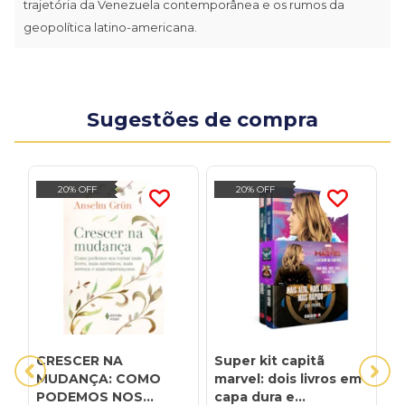
trajetória da Venezuela contemporânea e os rumos da
geopolítica latino-americana.
Sugestões de compra
20% OFF
20% OFF
CRESCER NA
Super kit capitã
C
MUDANÇA: COMO
marvel: dois livros em
a
PODEMOS NOS
capa dura e
r