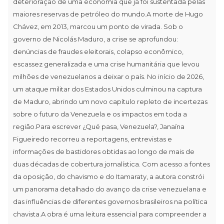
deterioração de uma economia que já foi sustentada pelas
maiores reservas de petróleo do mundo.A morte de Hugo
Chávez, em 2013, marcou um ponto de virada. Sob o
governo de Nicolás Maduro, a crise se aprofundou:
denúncias de fraudes eleitorais, colapso econômico,
escassez generalizada e uma crise humanitária que levou
milhões de venezuelanos a deixar o país. No início de 2026,
um ataque militar dos Estados Unidos culminou na captura
de Maduro, abrindo um novo capítulo repleto de incertezas
sobre o futuro da Venezuela e os impactos em toda a
região.Para escrever ¿Qué pasa, Venezuela?, Janaína
Figueiredo recorreu a reportagens, entrevistas e
informações de bastidores obtidas ao longo de mais de
duas décadas de cobertura jornalística. Com acesso a fontes
da oposição, do chavismo e do Itamaraty, a autora constrói
um panorama detalhado do avanço da crise venezuelana e
das influências de diferentes governos brasileiros na política
chavista.A obra é uma leitura essencial para compreender a