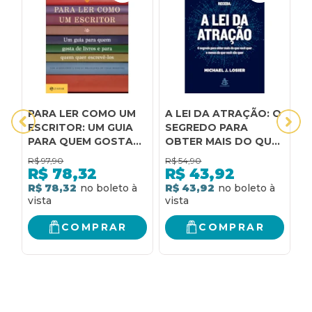
PARA LER COMO UM
A LEI DA ATRAÇÃO: O
A
ESCRITOR: UM GUIA
SEGREDO PARA
D
PARA QUEM GOSTA
OBTER MAIS DO QUE
R
DE LIVROS E PARA
VOCÊ QUER E MENOS
Q
R$
97,90
R$
54,90
R
QUEM QUER
DO QUE VOCÊ NÃO
C
R$
78,32
R$
43,92
ESCREVÊ-LOS
QUER
Q
R$ 78,32
R$ 43,92
R
M
M
COMPRAR
COMPRAR