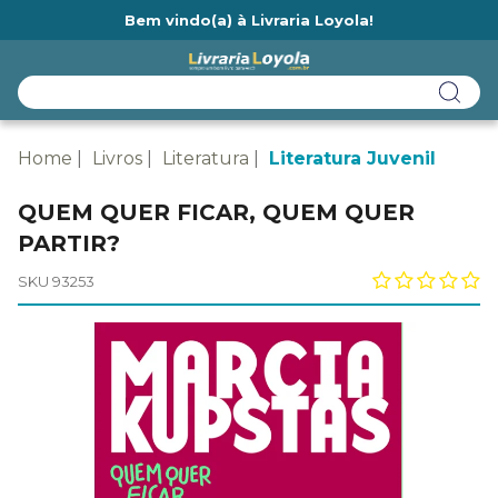
Bem vindo(a) à Livraria Loyola!
Ainda não tem cadastro na Livraria Loyola?
Home
Livros
Literatura
Literatura Juvenil
QUEM QUER FICAR, QUEM QUER
PARTIR?
SKU 93253