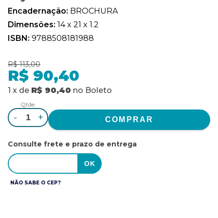
Encadernação:
BROCHURA
Dimensões:
14 x 21 x 1.2
ISBN:
9788508181988
R$ 113,00
R$ 90,40
1
x
de
R$ 90,40
no
Boleto
Qtde.
-
+
Consulte frete e prazo de entrega
NÃO SABE O CEP?