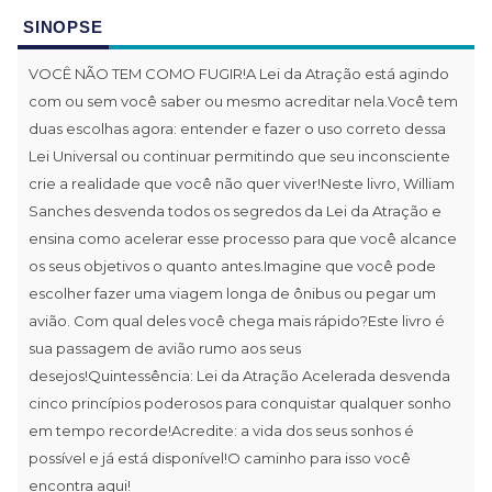
SINOPSE
VOCÊ NÃO TEM COMO FUGIR!A Lei da Atração está agindo
com ou sem você saber ou mesmo acreditar nela.Você tem
duas escolhas agora: entender e fazer o uso correto dessa
Lei Universal ou continuar permitindo que seu inconsciente
crie a realidade que você não quer viver!Neste livro, William
Sanches desvenda todos os segredos da Lei da Atração e
ensina como acelerar esse processo para que você alcance
os seus objetivos o quanto antes.Imagine que você pode
escolher fazer uma viagem longa de ônibus ou pegar um
avião. Com qual deles você chega mais rápido?Este livro é
sua passagem de avião rumo aos seus
desejos!Quintessência: Lei da Atração Acelerada desvenda
cinco princípios poderosos para conquistar qualquer sonho
em tempo recorde!Acredite: a vida dos seus sonhos é
possível e já está disponível!O caminho para isso você
encontra aqui!