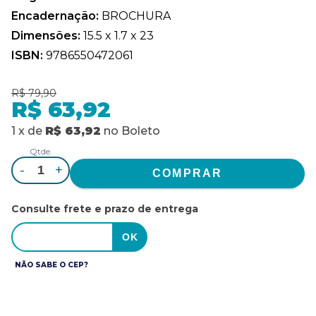
Encadernação:
BROCHURA
Dimensões:
15.5 x 1.7 x 23
ISBN:
9786550472061
R$ 79,90
R$ 63,92
1
x
de
R$ 63,92
no
Boleto
Qtde.
-
+
Consulte frete e prazo de entrega
NÃO SABE O CEP?