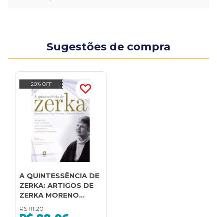
Sugestões de compra
20% OFF
A QUINTESSÊNCIA DE
ZERKA: ARTIGOS DE
ZERKA MORENO
SOBRE PSICODRAMA,
R$
111,20
SOCIOMETRIA E