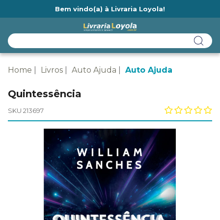
Bem vindo(a) à Livraria Loyola!
Ainda não tem cadastro na Livraria Loyola?
Home
Livros
Auto Ajuda
Auto Ajuda
Quintessência
SKU 213697