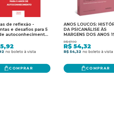
as de reflexão -
ANOS LOUCOS: HISTÓR
ntas e desafios para 5
DA PSICANÁLISE ÀS
de autoconhecimento:
MARGENS DOS ANOS 19
ntas e desafios para 5
SEGUIDO DO DIÁRIO D
R$
67,90
de autoconhecimento
SOPHIE HALBERSTADT
5,92
R$
54,32
FREUD
92
R$ 54,32
COMPRAR
COMPRAR