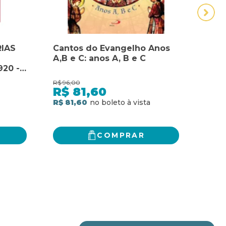
IAS
Cantos do Evangelho Anos
DÉC
A,B e C: anos A, B e C
DE P
20 -
DE 
E
R$
96,00
R$
74,
-
R$
81,60
R$
R$ 81,60
R$ 5
COMPRAR