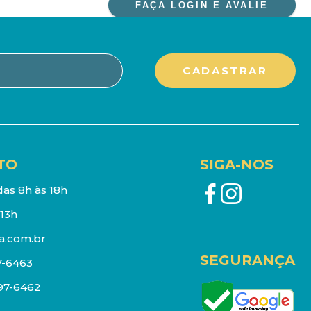
FAÇA LOGIN E AVALIE
TO
SIGA-NOS
as 8h às 18h
13h
a.com.br
SEGURANÇA
7-6463
097-6462