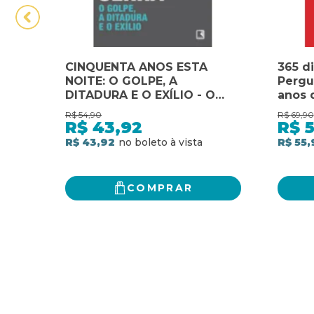
CINQUENTA ANOS ESTA
365 di
NOITE: O GOLPE, A
Pergu
DITADURA E O EXÍLIO - O
anos 
GOLPE, A DITADURA E O
Pergu
R$
54,90
R$
69,90
EXÍLIO
anos 
R$
43,92
R$
5
R$ 43,92
R$ 55,
COMPRAR