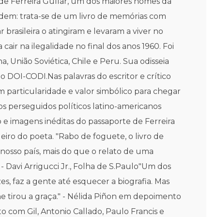
de Ferreira Gullar, um dos maiores nomes da
undem: trata-se de um livro de memórias com
brasileira o atingiram e levaram a viver no
cair na ilegalidade no final dos anos 1960. Foi
 União Soviética, Chile e Peru. Sua odisseia
o DOI-CODI.Nas palavras do escritor e crítico
 particularidade e valor simbólico para chegar
os perseguidos políticos latino-americanos
o e imagens inéditas do passaporte de Ferreira
eiro do poeta. "Rabo de foguete, o livro de
 nosso país, mais do que o relato de uma
- Davi Arrigucci Jr., Folha de S.Paulo"Um dos
ezes, faz a gente até esquecer a biografia. Mas
lhe tirou a graça." - Nélida Piñon em depoimento
o com Gil, Antonio Callado, Paulo Francis e