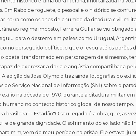
 histórico e uma obra literária, imortalizada na voz 
tas. Em Rabo de foguete, o pessoal e o histórico se conf
ar narra como os anos de chumbo da ditadura civil-militar 
rária ao regime imposto, Ferreira Gullar se viu obrigado a 
eguiu para o desterro em países como Uruguai, Argentina,
 como perseguido político, o que o levou até os porões d
o do poeta, transformado em personagem de si mesmo, tem
 capaz de expressar a dor a e angústia compartilhada pel
A edição da José Olympio traz ainda fotografias do exíli
ios do Serviço Nacional de Informação (SNI) sobre o parad
 exílio na década de 1970, durante a ditadura militar em
no humano no contexto histórico global de nosso tempo." 
ura brasileira." - Estadão"O seu legado é a obra, que, às v
fícil e de grande dignidade. O sofrimento do exilado não 
para mim, vem do meu período na prisão. Ele estava, junt