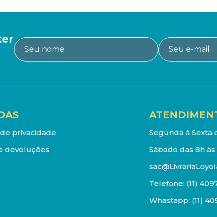
ter
DAS
ATENDIMEN
a de privacidade
Segunda à Sexta d
e devoluções
Sábado das 8h às 
sac@LivrariaLoyol
Telefone:
(11) 409
Whastapp:
(11) 4