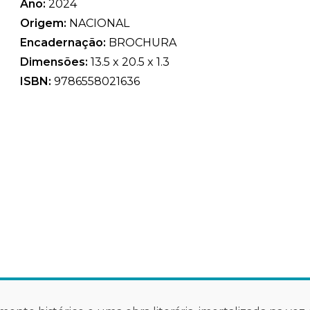
Ano:
2024
Origem:
NACIONAL
Encadernação:
BROCHURA
Dimensões:
13.5 x 20.5 x 1.3
ISBN:
9786558021636