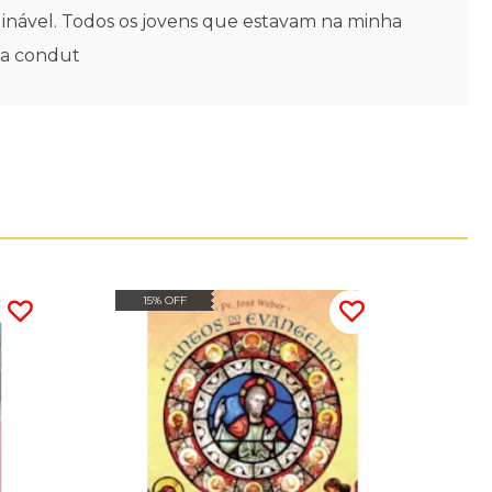
inável. Todos os jovens que estavam na minha
 a condut
15% OFF
20