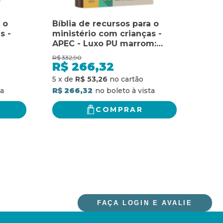
 o
Bíblia de recursos para o
BOX
s -
ministério com crianças -
POD
APEC - Luxo PU marrom:
PARA
de
ferramenta de auxílio de
PRO
R$
332,90
R$
49,
ensino para as nossas
R$
266,32
R$
 amor
crianças sobre todo o amor
R$ 3
5
x
de
R$ 53,26
s
de Jesus para com elas
R$ 266,32
COMPRAR
FAÇA LOGIN E AVALIE