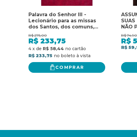
Palavra do Senhor III -
ASSU
Lecionário para as missas
SUAS 
dos Santos, dos comuns,
NÃO 
para diversas necessidades
DE I
R$
275,00
R$
74,90
e votivas: lecionário para as
A PRO
R$
233,75
R$
missas dos santos, dos
TECN
R$ 59,
4
x
de
R$ 58,44
comuns, para diversas
PARA 
R$ 233,75
necessidades e votivas
VOCÊ
COMPRAR