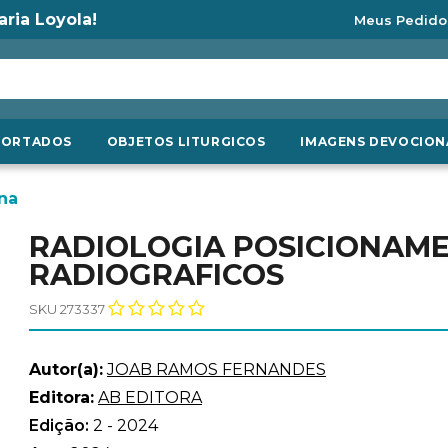
aria Loyola!
Meus Pedido
PORTADOS
OBJETOS LITURGICOS
IMAGENS DEVOCION
na
RADIOLOGIA POSICIONAM
RADIOGRAFICOS
SKU 273337
Autor(a):
JOAB RAMOS FERNANDES
Editora:
AB EDITORA
Edição:
2 - 2024