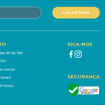
TO
SIGA-NOS
as 8h às 18h
13h
a.com.br
SEGURANÇA
7-6463
097-6462