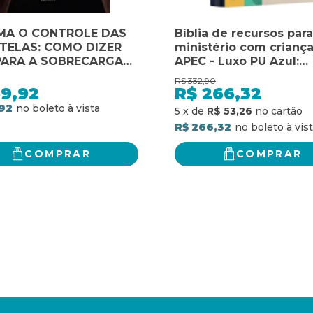
MA O CONTROLE DAS
Bíblia de recursos para
TELAS: COMO DIZER
ministério com criança
PARA A SOBRECARGA
APEC - Luxo PU Azul:
NFORMAÇÃO, MELHORAR
ferramenta de auxílio 
R$
332,90
DUTIVIDADE E USAR A
ensino para as nossas
59,92
R$
266,32
OLOGIA A SEU FAVOR
crianças sobre todo o
92
5
x
de
R$ 53,26
TER MAIS TEMPO PARA
de Jesus para com ela
R$ 266,32
COMPRAR
COMPRAR