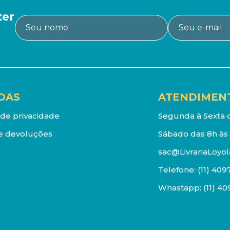
ter
DAS
ATENDIMEN
a de privacidade
Segunda à Sexta d
e devoluções
Sábado das 8h às 
sac@LivrariaLoyol
Telefone:
(11) 409
Whastapp:
(11) 4