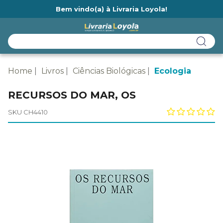
Bem vindo(a) à Livraria Loyola!
Ainda não tem cadastro na Livraria Loyola?
Home
Livros
Ciências Biológicas
Ecologia
RECURSOS DO MAR, OS
SKU CH4410