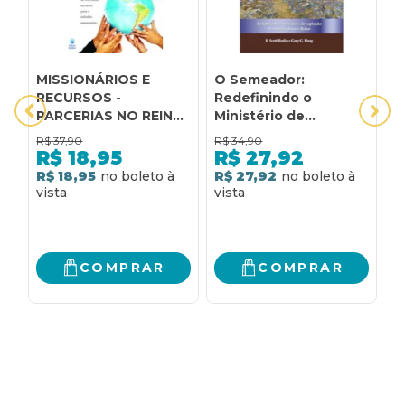
MISSIONÁRIOS E
O Semeador:
A
RECURSOS -
Redefinindo o
R
PARCERIAS NO REINO
Ministério de
A
DE DEUS: O DESAFIO
Captação de
R$
37,90
R$
34,90
R
DE ENCONTRAR
Recursos Para o
R$
18,95
R$
27,92
RECURSOS PARA O
Reino: Redefinindo o
R$ 18,95
R$ 27,92
R
TRABALHO
ministério de
MISSIONÁRIO.
captação de recursos
para o reino
COMPRAR
COMPRAR