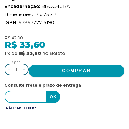
Encadernação:
BROCHURA
Dimensões:
17 x 25 x 3
ISBN:
9789727715190
R$ 42,00
R$ 33,60
1
x
de
R$ 33,60
no
Boleto
Qtde.
-
+
Consulte frete e prazo de entrega
NÃO SABE O CEP?