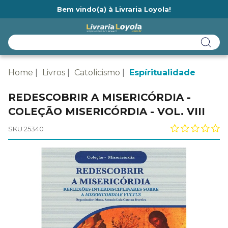
Bem vindo(a) à Livraria Loyola!
Ainda não tem cadastro na Livraria Loyola?
Home
Livros
Catolicismo
Espíritualidade
REDESCOBRIR A MISERICÓRDIA -
COLEÇÃO MISERICÓRDIA - VOL. VIII
SKU 25340