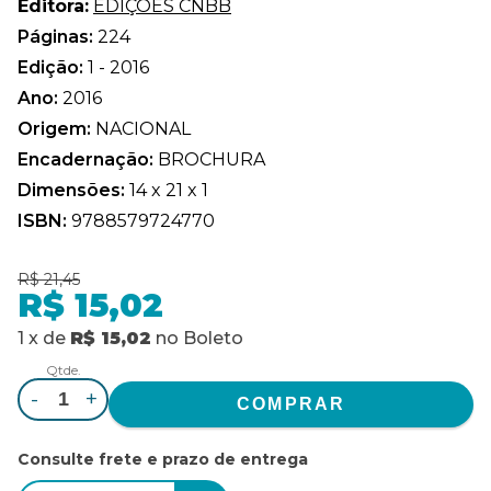
Editora:
EDIÇÕES CNBB
Páginas:
224
Edição:
1 - 2016
Ano:
2016
Origem:
NACIONAL
Encadernação:
BROCHURA
Dimensões:
14 x 21 x 1
ISBN:
9788579724770
R$ 21,45
R$ 15,02
1
x
de
R$ 15,02
no
Boleto
Qtde.
-
+
Consulte frete e prazo de entrega