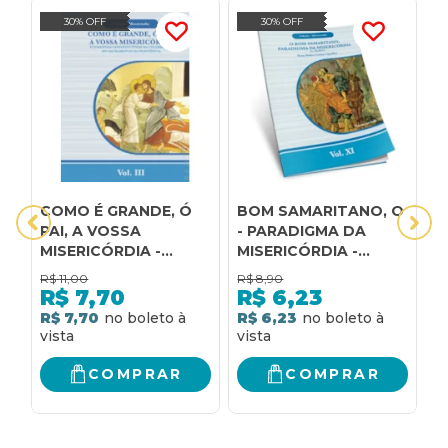
30% OFF
30% OFF
COMO É GRANDE, Ó
BOM SAMARITANO, O
M
PAI, A VOSSA
- PARADIGMA DA
P
MISERICÓRDIA -
MISERICÓRDIA -
C
COLEÇÃO
MISERICÓRDIA VOL. 11
M
R$
11,00
R$
8,90
R
MISERICÓRDIA - VOL.
R$
7,70
R$
6,23
3
R$ 7,70
R$ 6,23
R
COMPRAR
COMPRAR