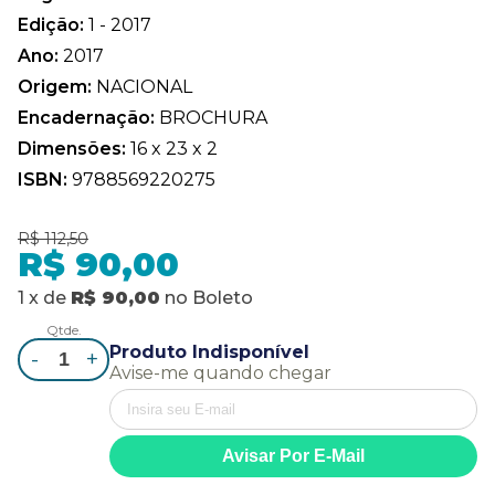
Edição:
1 - 2017
Ano:
2017
Origem:
NACIONAL
Encadernação:
BROCHURA
Dimensões:
16 x 23 x 2
ISBN:
9788569220275
R$ 112,50
R$ 90,00
1
x
de
R$ 90,00
no
Boleto
Qtde.
Produto Indisponível
-
+
Avise-me quando chegar