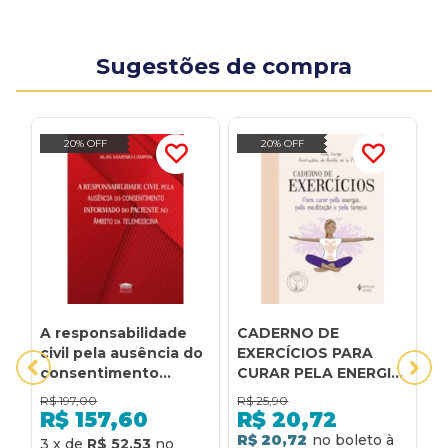
Sugestões de compra
20% OFF
20% OFF
A responsabilidade
CADERNO DE
D
civil pela ausência do
EXERCÍCIOS PARA
B
consentimento
CURAR PELA ENERGIA,
R
informado do
PELA MEDITAÇÃO E
C
R$
197,00
R$
25,90
R
paciente no âmbito
PELA TERAPIA
E
R$
157,60
R$
20,72
da telemedicina
R$ 20,72
3
x
de
R$ 52,53
3