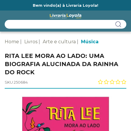
Bem vindo(a) à Livraria Loyola!
Ainda não tem cadastro na Livraria Loyola?
Home
Livros
Arte e cultura
Música
RITA LEE MORA AO LADO: UMA
BIOGRAFIA ALUCINADA DA RAINHA
DO ROCK
SKU 250684