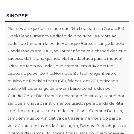
SINOPSE
No mês em que faz um ano que Rita Lee partiu, a Garota FM
Books lança uma nova edição do livro "Rita Lee Mora ao
Lado", do também falecido Henrique Bartsch. Lançado pela
Panda Books em 2006, seu autor não teve a chance de ver o
sucesso da história quando ela foi adaptada para o musical
"Rita Lee Mora ao Lado", que estreou em 2014 com Mel
Lisboa no papel de Rita.Henrique Bartsch, engenheiro e
músico de Ribeirão Preto (SP), faleceu em 2011, deixando
quatro filhos, uma guitarra e um baixo construídos por
Cláudio César Dias Baptista (chamado "quarto Mutante" por
ser quem criava os instrumentos usados pela banda de Rita
Lee), hoje em posse de um de seus filhos, Caetano Bartsch,
também músico.A iniciativa de trazer a memória do pai de
volta às prateleiras foi da filha caçula, Bárbara Bartsch, junto à
diretora da Garota FM Books, Chris Fuscaldo, que trocava e-