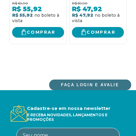
NOS BASTIDORES DO
(VOL. 2): A RAINHA DA
m
R$
69,90
R$
59,90
R
IMPÉRIO PERSA E DA
NOITE
d
R$
55,92
R$
47,92
CORTE DA RAINHA
R$ 55,92
R$ 47,92
R
ESTER, DA AUTORA
DE "O PRÍNCIPE
OCULTO"
COMPRAR
COMPRAR
FAÇA LOGIN E AVALIE
Cadastre-se em nossa newsletter
E RECEBA NOVIDADES, LANÇAMENTOS E
PROMOÇÕES