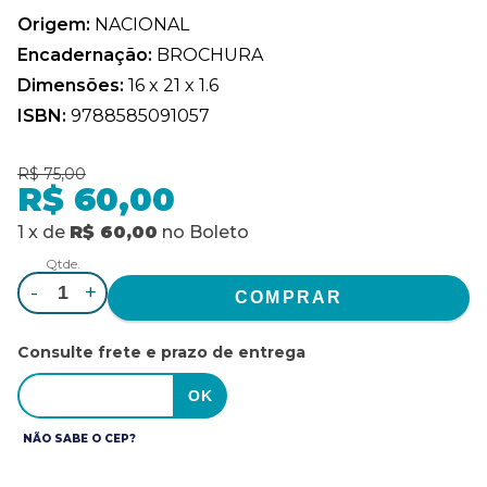
Origem:
NACIONAL
Encadernação:
BROCHURA
Dimensões:
16 x 21 x 1.6
ISBN:
9788585091057
R$ 75,00
R$ 60,00
1
x
de
R$ 60,00
no
Boleto
Qtde.
-
+
Consulte frete e prazo de entrega
NÃO SABE O CEP?