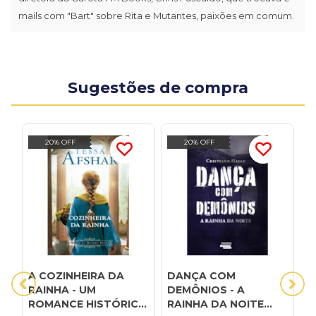
mails com "Bart" sobre Rita e Mutantes, paixões em comum.
Sugestões de compra
20% OFF
20% OFF
A COZINHEIRA DA
DANÇA COM
J
RAINHA - UM
DEMÔNIOS - A
s
ROMANCE HISTÓRICO
RAINHA DA NOITE
b