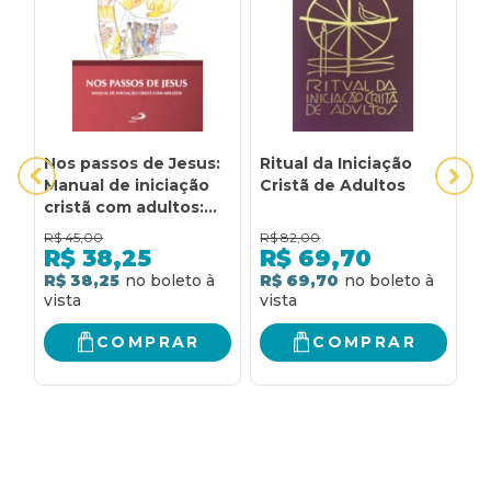
Nos passos de Jesus:
Ritual da Iniciação
R
Manual de iniciação
Cristã de Adultos
C
cristã com adultos:
manual de iniciação
R$
45,00
R$
82,00
R
cristã com adultos
R$
38,25
R$
69,70
R$ 38,25
R$ 69,70
R
COMPRAR
COMPRAR