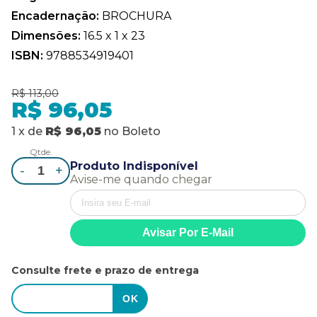
Encadernação:
BROCHURA
Dimensões:
16.5 x 1 x 23
ISBN:
9788534919401
R$ 113,00
R$ 96,05
1
x
de
R$ 96,05
no
Boleto
Qtde.
Produto Indisponível
-
+
Avise-me quando chegar
Consulte frete e prazo de entrega