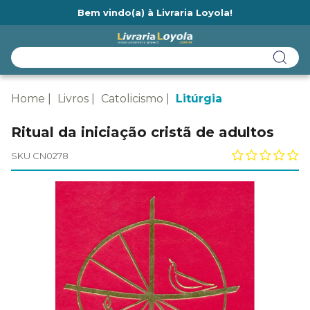
Bem vindo(a) à Livraria Loyola!
Ainda não tem cadastro na Livraria Loyola?
Home
Livros
Catolicismo
Litúrgia
Ritual da iniciação cristã de adultos
SKU CN0278