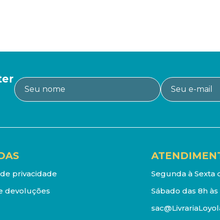
ter
DAS
ATENDIMEN
a de privacidade
Segunda à Sexta d
e devoluções
Sábado das 8h às 
sac@LivrariaLoyol