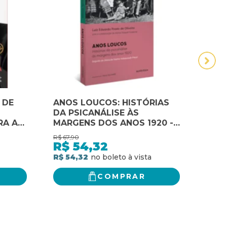
 DE
ANOS LOUCOS: HISTÓRIAS
Atla
DA PSICANÁLISE ÀS
Bras
RA A
MARGENS DOS ANOS 1920 -
SEGUIDO DO DIÁRIO DE
R$
67,90
R$
107
SOPHIE HALBERSTADT-
R$
54,32
R$
FREUD
R$ 54,32
R$ 8
COMPRAR