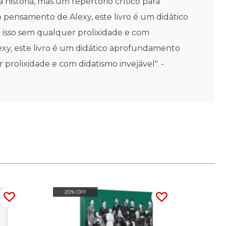
história, mas um repertório crítico para
 pensamento de Alexy, este livro é um didático
 isso sem qualquer prolixidade e com
y, este livro é um didático aprofundamento
prolixidade e com didatismo invejável". -
20% OFF
20