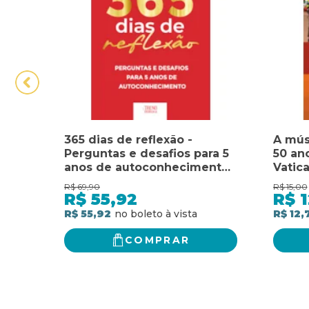
365 dias de reflexão -
A músi
Perguntas e desafios para 5
50 an
anos de autoconhecimento:
Vatica
Perguntas e desafios para 5
R$
69,90
R$
15,00
anos de autoconhecimento
R$
55,92
R$
1
R$ 55,92
R$ 12,
COMPRAR