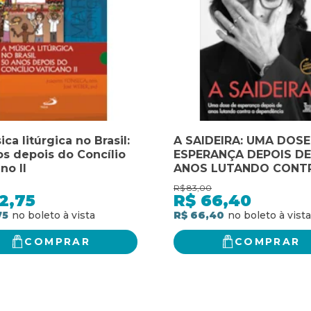
ca litúrgica no Brasil:
A SAIDEIRA: UMA DOSE
os depois do Concílio
ESPERANÇA DEPOIS DE
no II
ANOS LUTANDO CONT
DEPENDÊNCIA
R$
83,00
2,75
R$
66,40
75
R$ 66,40
COMPRAR
COMPRAR