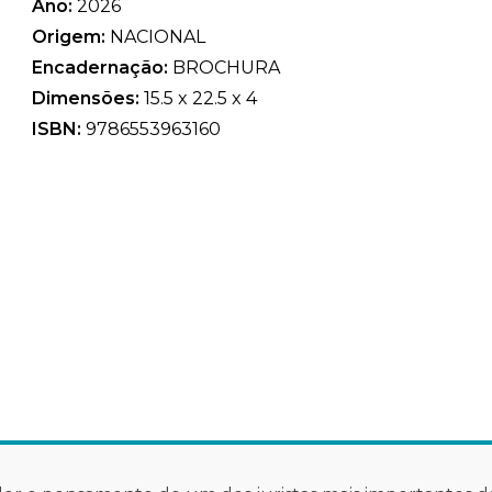
Ano:
2026
Origem:
NACIONAL
Encadernação:
BROCHURA
Dimensões:
15.5 x 22.5 x 4
ISBN:
9786553963160