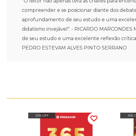
"O leitor não apenas terá as chaves para enten
compreender e se posicionar diante dos debate
aprofundamento de seu estudo e uma excelente
didatismo invejável". - RICARDO MARCONDES M
de seu estudo e uma excelente reflexão crítica
PEDRO ESTEVAM ALVES PINTO SERRANO
20% OFF
15% 