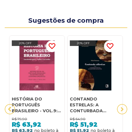
Sugestões de compra
20% OFF
20% OFF
HISTÓRIA DO
CONTANDO
E
PORTUGUÊS
ESTRELAS: A
h
BRASILEIRO - VOL.9:
CONTURBADA
q
HISTÓRIA SOCIAL DO
HISTÓRIA DE AMOR
A
R$
79,90
R$
64,90
R
PORTUGUÊS
ENTRE O POETA
q
R$
63,92
R$
51,92
BRASILEIRO: DA
CATULO E SUA MUSA
R$ 63,92
R$ 51,92
R