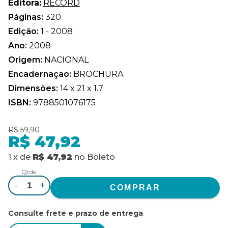
Editora:
RECORD
Páginas:
320
Edição:
1 - 2008
Ano:
2008
Origem:
NACIONAL
Encadernação:
BROCHURA
Dimensões:
14 x 21 x 1.7
ISBN:
9788501076175
R$ 59,90
R$ 47,92
1
x
de
R$ 47,92
no
Boleto
Qtde.
-
+
Consulte frete e prazo de entrega