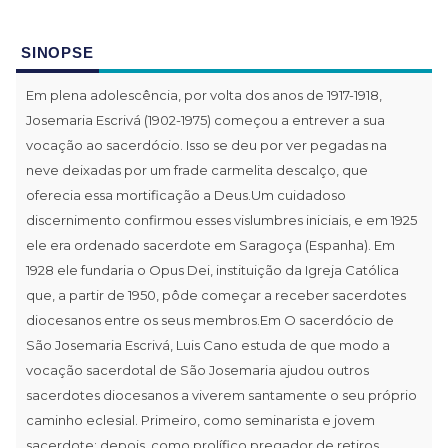
SINOPSE
Em plena adolescência, por volta dos anos de 1917-1918,
Josemaria Escrivá (1902-1975) começou a entrever a sua
vocação ao sacerdócio. Isso se deu por ver pegadas na
neve deixadas por um frade carmelita descalço, que
oferecia essa mortificação a Deus.Um cuidadoso
discernimento confirmou esses vislumbres iniciais, e em 1925
ele era ordenado sacerdote em Saragoça (Espanha). Em
1928 ele fundaria o Opus Dei, instituição da Igreja Católica
que, a partir de 1950, pôde começar a receber sacerdotes
diocesanos entre os seus membros.Em O sacerdócio de
São Josemaria Escrivá, Luis Cano estuda de que modo a
vocação sacerdotal de São Josemaria ajudou outros
sacerdotes diocesanos a viverem santamente o seu próprio
caminho eclesial. Primeiro, como seminarista e jovem
sacerdote; depois, como prolífico pregador de retiros