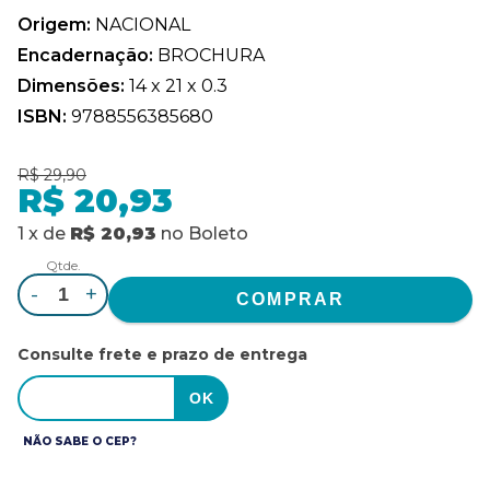
Origem:
NACIONAL
Encadernação:
BROCHURA
Dimensões:
14 x 21 x 0.3
ISBN:
9788556385680
R$ 29,90
R$ 20,93
1
x
de
R$ 20,93
no
Boleto
Qtde.
-
+
Consulte frete e prazo de entrega
NÃO SABE O CEP?