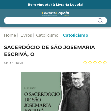
Bem vindo(a) à Livraria Loyola!
Ainda não tem cadastro na Livraria Loyola?
Home
Livros
Catolicismo
Catolicismo
SACERDÓCIO DE SÃO JOSEMARIA
ESCRIVÁ, O
SKU 318638