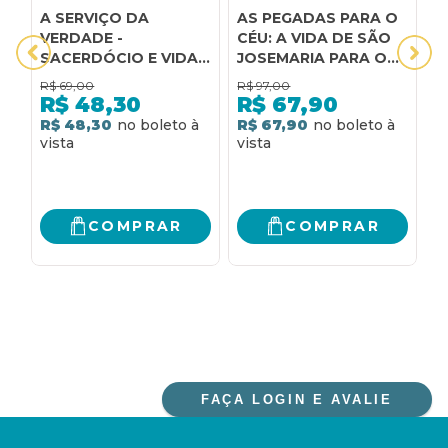
A SERVIÇO DA
AS PEGADAS PARA O
A
VERDADE -
CÉU: A VIDA DE SÃO
M
SACERDÓCIO E VIDA
JOSEMARIA PARA OS
D
ASCÉTICA
PEQUENOS
R$
69,00
R$
97,00
R
R$
48,30
R$
67,90
R$ 48,30
R$ 67,90
R
COMPRAR
COMPRAR
FAÇA LOGIN E AVALIE