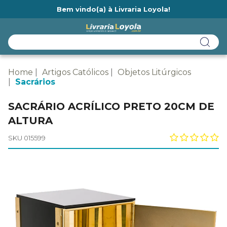
Bem vindo(a) à Livraria Loyola!
Ainda não tem cadastro na Livraria Loyola?
Home
Artigos Católicos
Objetos Litúrgicos
Sacrários
SACRÁRIO ACRÍLICO PRETO 20CM DE
ALTURA
SKU 015599