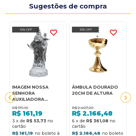
Sugestões de compra
10% OFF
10% OFF
IMAGEM NOSSA
ÂMBULA DOURADO
A
SENHORA
20CM DE ALTURA
A
AUXILIADORA
A
ACRÍLICO COM LUZ
B
R$
179,10
R$
2.407,20
R
20CM DE ALTURA
P
R$
161,19
R$
2.166,48
3
x
de
R$ 53,73
6
x
de
R$ 361,08
6
R$ 161,19
R$ 2.166,48
R