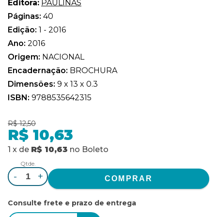
Editora:
PAULINAS
Páginas:
40
Edição:
1 - 2016
Ano:
2016
Origem:
NACIONAL
Encadernação:
BROCHURA
Dimensões:
9 x 13 x 0.3
ISBN:
9788535642315
R$ 12,50
R$ 10,63
1
x
de
R$ 10,63
no
Boleto
Qtde.
-
+
Consulte frete e prazo de entrega