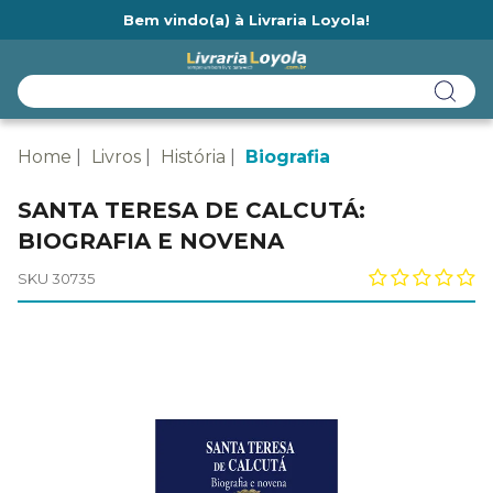
Bem vindo(a) à Livraria Loyola!
Ainda não tem cadastro na Livraria Loyola?
Home
Livros
História
Biografia
SANTA TERESA DE CALCUTÁ:
BIOGRAFIA E NOVENA
SKU 30735