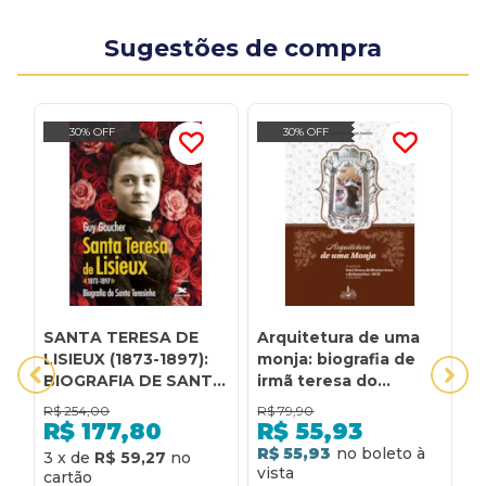
Sugestões de compra
30% OFF
30% OFF
SANTA TERESA DE
Arquitetura de uma
D
LISIEUX (1873-1897):
monja: biografia de
N
BIOGRAFIA DE SANTA
irmã teresa do
T
TERESINHA
menino jesus e da
R$
254,00
R$
79,90
R
santa face, ocd (1923-
R$
177,80
R$
55,93
2009)
R$ 55,93
R
3
x
de
R$ 59,27