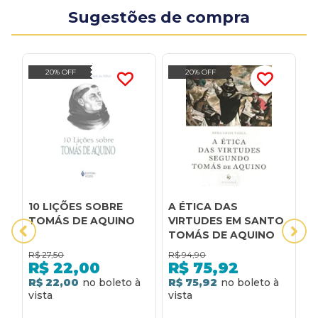
Sugestões de compra
20% OFF
20% OFF
10 LIÇÕES SOBRE
A ÉTICA DAS
A
TOMÁS DE AQUINO
VIRTUDES EM SANTO
F
TOMÁS DE AQUINO
T
R$
27,50
R$
94,90
R
R$
22,00
R$
75,92
R$ 22,00
R$ 75,92
R