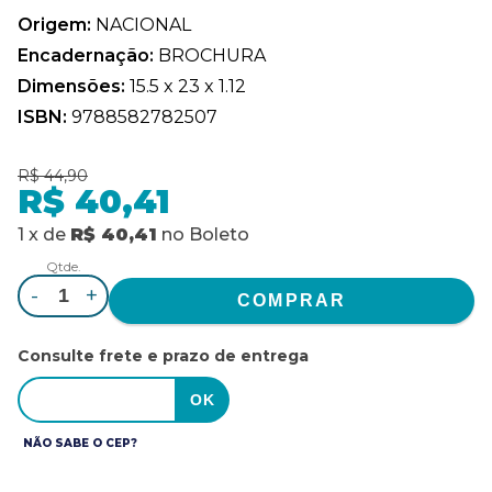
Origem:
NACIONAL
Encadernação:
BROCHURA
Dimensões:
15.5 x 23 x 1.12
ISBN:
9788582782507
R$ 44,90
R$ 40,41
1
x
de
R$ 40,41
no
Boleto
Qtde.
-
+
Consulte frete e prazo de entrega
NÃO SABE O CEP?