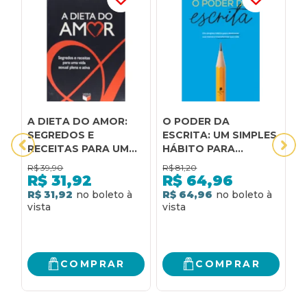
A DIETA DO AMOR:
O PODER DA
D
SEGREDOS E
ESCRITA: UM SIMPLES
V
RECEITAS PARA UMA
HÁBITO PARA
R
VIDA SEXUAL PLENA E
TRANSFORMAR SUA
C
R$
39,90
R$
81,20
R
ATIVA: SEGREDOS E
MENTE E
A
R$
31,92
R$
64,96
RECEITAS PARA UMA
TRANSFORMAR SUA
P
R$ 31,92
R$ 64,96
R
VIDA SEXUAL PLENA E
VIDA
S
ATIVA
V
A
COMPRAR
COMPRAR