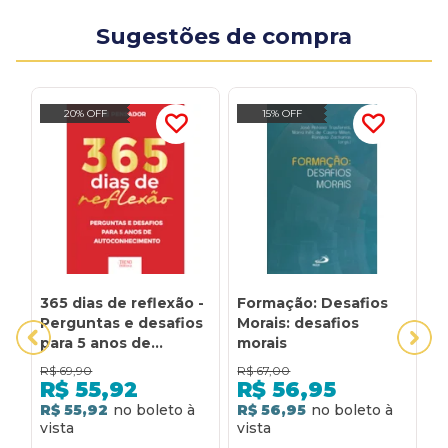
Sugestões de compra
20% OFF
15% OFF
365 dias de reflexão -
Formação: Desafios
M
Perguntas e desafios
Morais: desafios
D
para 5 anos de
morais
S
autoconhecimento:
L
R$
69,90
R$
67,00
R
Perguntas e desafios
O
R$
55,92
R$
56,95
para 5 anos de
5
R$ 55,92
R$ 56,95
R
autoconhecimento