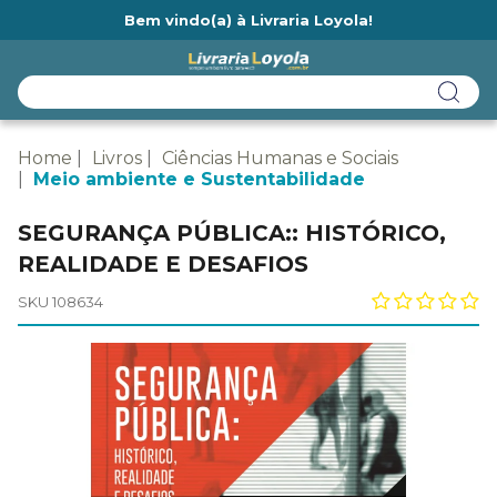
Bem vindo(a) à Livraria Loyola!
Ainda não tem cadastro na Livraria Loyola?
Home
Livros
Ciências Humanas e Sociais
Meio ambiente e Sustentabilidade
SEGURANÇA PÚBLICA:: HISTÓRICO,
REALIDADE E DESAFIOS
SKU 108634