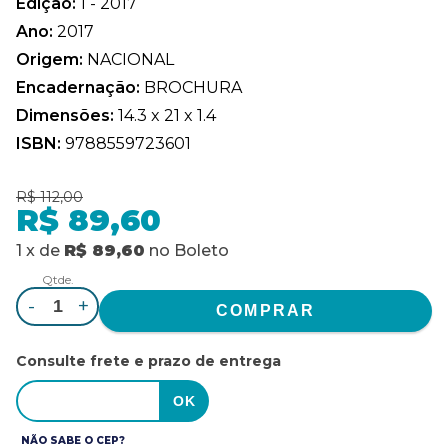
Edição:
1 - 2017
Ano:
2017
Origem:
NACIONAL
Encadernação:
BROCHURA
Dimensões:
14.3 x 21 x 1.4
ISBN:
9788559723601
R$ 112,00
R$ 89,60
1
x
de
R$ 89,60
no
Boleto
Qtde.
-
+
Consulte frete e prazo de entrega
NÃO SABE O CEP?