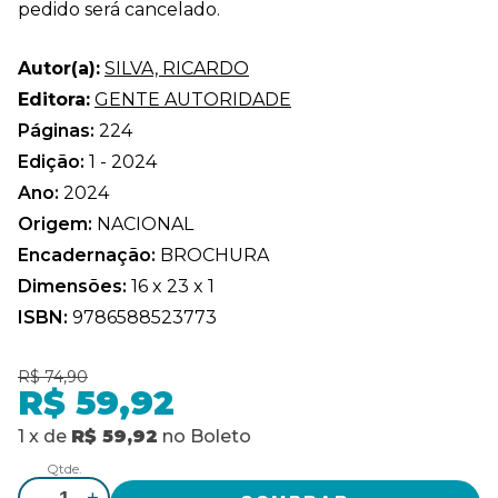
pedido será cancelado.
Autor(a):
SILVA, RICARDO
Editora:
GENTE AUTORIDADE
Páginas:
224
Edição:
1 - 2024
Ano:
2024
Origem:
NACIONAL
Encadernação:
BROCHURA
Dimensões:
16 x 23 x 1
ISBN:
9786588523773
R$ 74,90
R$ 59,92
1
x
de
R$ 59,92
no
Boleto
Qtde.