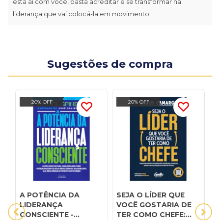
está aí com você, basta acreditar e se transformar na
liderança que vai colocá-la em movimento."
Sugestões de compra
20% OFF
20% OFF
A POTÊNCIA DA
SEJA O LÍDER QUE
A
LIDERANÇA
VOCÊ GOSTARIA DE
c
CONSCIENTE -
TER COMO CHEFE:
s