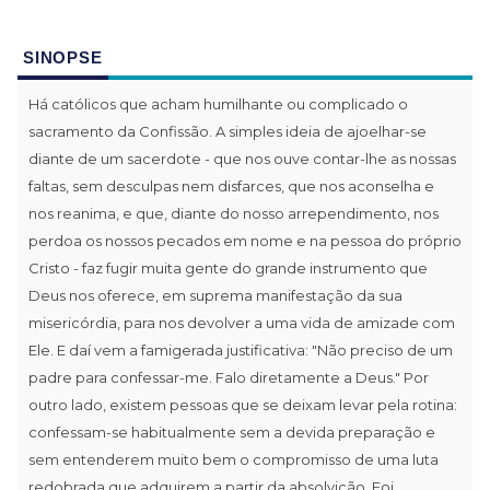
SINOPSE
Há católicos que acham humilhante ou complicado o
sacramento da Confissão. A simples ideia de ajoelhar-se
diante de um sacerdote - que nos ouve contar-lhe as nossas
faltas, sem desculpas nem disfarces, que nos aconselha e
nos reanima, e que, diante do nosso arrependimento, nos
perdoa os nossos pecados em nome e na pessoa do próprio
Cristo - faz fugir muita gente do grande instrumento que
Deus nos oferece, em suprema manifestação da sua
misericórdia, para nos devolver a uma vida de amizade com
Ele. E daí vem a famigerada justificativa: "Não preciso de um
padre para confessar-me. Falo diretamente a Deus." Por
outro lado, existem pessoas que se deixam levar pela rotina:
confessam-se habitualmente sem a devida preparação e
sem entenderem muito bem o compromisso de uma luta
redobrada que adquirem a partir da absolvição. Foi