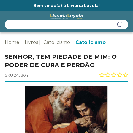
Bem vindo(a) à Livraria Loyola!
Ainda não tem cadastro na Livraria Loyola?
Home
Livros
Catolicismo
Catolicismo
SENHOR, TEM PIEDADE DE MIM: O
PODER DE CURA E PERDÃO
SKU 245804