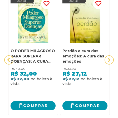
20% OFF
20% OFF
O PODER MILAGROSO
Perdão a cura das
A
PARA SUPERAR
emoções: A cura das
O
DOENÇAS: A CURA
emoções
T
PELO PODER DA FÉ
S
R$
40,00
R$
33,90
R
D
R$
32,00
R$
27,12
M
R$ 32,00
R$ 27,12
R
COMPRAR
COMPRAR