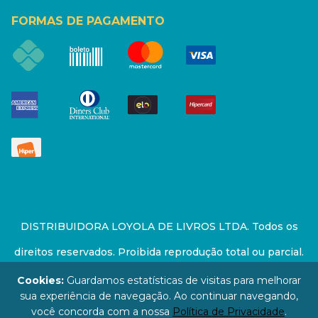
FORMAS DE PAGAMENTO
DISTRIBUIDORA LOYOLA DE LIVROS LTDA. Todos os
direitos reservados. Proibida reprodução total ou parcial.
Preços e estoque sujeito a alterações sem aviso prévio.
Cookies:
Guardamos estatísticas de visitas para melhorar
sua experiência de navegação. Ao continuar navegando,
67.946.814/0001-94 - LOJA - Rua Senador Feijó - São
você concorda com a nossa
Política de Privacidade
.