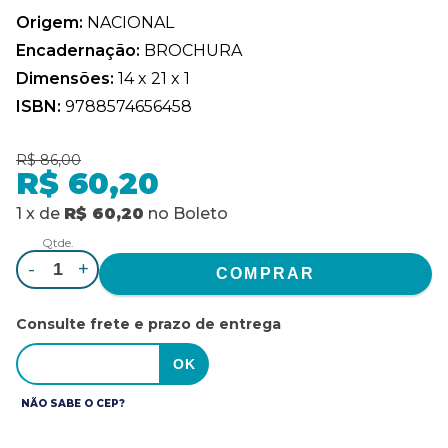
Origem:
NACIONAL
Encadernação:
BROCHURA
Dimensões:
14 x 21 x 1
ISBN:
9788574656458
R$ 86,00
R$ 60,20
1
x
de
R$ 60,20
no
Boleto
Qtde.
-
+
Consulte frete e prazo de entrega
NÃO SABE O CEP?