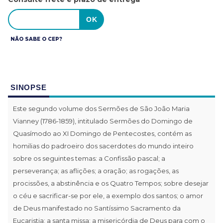
NÃO SABE O CEP?
SINOPSE
Este segundo volume dos Sermões de São João Maria
Vianney (1786-1859), intitulado Sermões do Domingo de
Quasímodo ao XI Domingo de Pentecostes, contém as
homilias do padroeiro dos sacerdotes do mundo inteiro
sobre os seguintes temas: a Confissão pascal; a
perseverança; as aflições; a oração; as rogações, as
procissões, a abstinência e os Quatro Tempos; sobre desejar
o céu e sacrificar-se por ele, a exemplo dos santos; o amor
de Deus manifestado no Santíssimo Sacramento da
Eucaristia; a santa missa; a misericórdia de Deus para com o