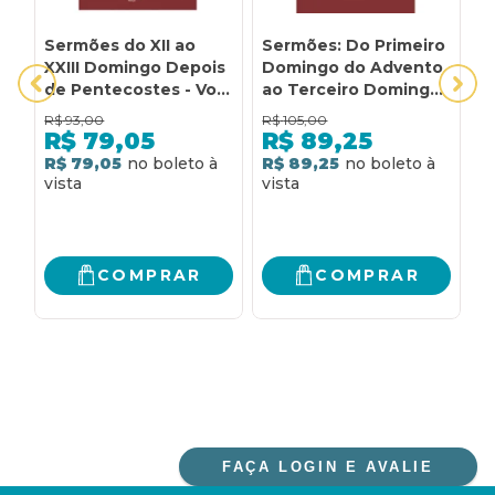
Sermões do XII ao
Sermões: Do Primeiro
S
XXIII Domingo Depois
Domingo do Advento
d
de Pentecostes - Vol
ao Terceiro Domingo
s
7/3 (Luxo)
depois da Oitava da
p
R$
93,00
R$
105,00
R
Epifania - Vol. 12/3
R$
79,05
R$
89,25
(Luxo)
R$ 79,05
R$ 89,25
R
COMPRAR
COMPRAR
FAÇA LOGIN E AVALIE