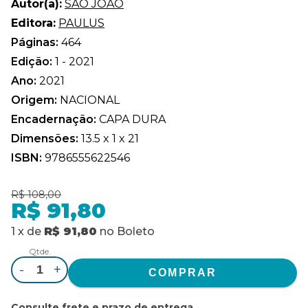
Autor(a):
SAO JOAO
Editora:
PAULUS
Páginas:
464
Edição:
1 - 2021
Ano:
2021
Origem:
NACIONAL
Encadernação:
CAPA DURA
Dimensões:
13.5 x 1 x 21
ISBN:
9786555622546
R$ 108,00
R$ 91,80
1
x
de
R$ 91,80
no
Boleto
Qtde.
-
+
Consulte frete e prazo de entrega