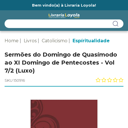
Bem vindo(a) à Livraria Loyola!
Ainda não tem cadastro na Livraria Loyola?
Home
Livros
Catolicismo
Espíritualidade
Sermões do Domingo de Quasímodo
ao XI Domingo de Pentecostes - Vol
7/2 (Luxo)
SKU 150916