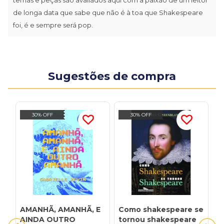
de longa data que sabe que não é à toa que Shakespeare
foi, é e sempre será pop.
Sugestões de compra
30% OFF
30% OFF
AMANHÃ, AMANHÃ, E
Como shakespeare se
1
AINDA OUTRO
tornou shakespeare
S