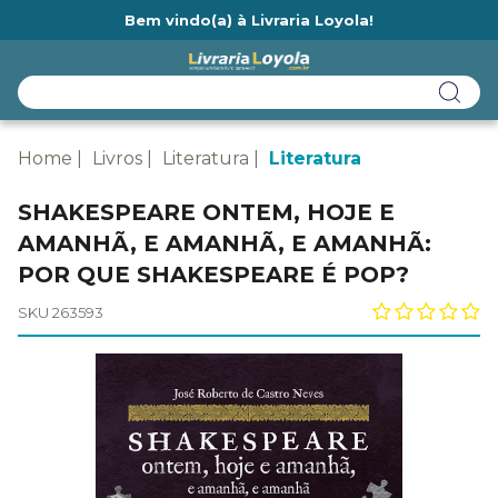
Bem vindo(a) à Livraria Loyola!
Ainda não tem cadastro na Livraria Loyola?
Home
Livros
Literatura
Literatura
SHAKESPEARE ONTEM, HOJE E
AMANHÃ, E AMANHÃ, E AMANHÃ:
POR QUE SHAKESPEARE É POP?
SKU 263593