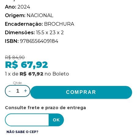
Ano:
2024
Origem:
NACIONAL
Encadernação:
BROCHURA
Dimensões:
15.5 x 23 x 2
ISBN:
9786556409184
R$ 84,90
R$ 67,92
1
x
de
R$ 67,92
no
Boleto
Qtde.
-
+
Consulte frete e prazo de entrega
NÃO SABE O CEP?