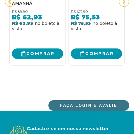
AMANHÃ
R$
89,90
R$
107,90
R
R$
62,93
R$
75,53
R$ 62,93
R$ 75,53
R
COMPRAR
COMPRAR
FAÇA LOGIN E AVALIE
Cadastre-se em nossa newsletter