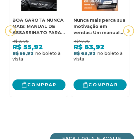
BOA GAROTA NUNCA
Nunca mais perca sua
Q
MAIS: MANUAL DE
motivação em
n
ASSASSINATO PARA
vendas: Um manual
q
BOAS GAROTAS
de resgate de
M
R$
69,90
R$
79,90
R
(VOL. 3)
sonhos, motivação,
p
R$
55,92
R$
63,92
liderança e calor no
R$ 55,92
R$ 63,92
R
coração, para levar
suas vendas a
patamares nunca
antes imaginados.
COMPRAR
COMPRAR
FAÇA LOGIN E AVALIE