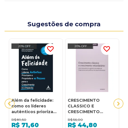
Sugestões de compra
20% OFF
20% OFF
Além da felicidade:
CRESCIMENTO
G
como os líderes
CLASSICO E
P
autênticos priorizam
CRESCIMENTO
P
o propósito e as
RETARDATARIO -
N
R$
89,50
R$
56,00
R
pessoas para o
UMA NECESSARIA (E
D
R$
71,60
R$
44,80