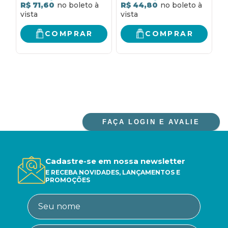
crescimento e o
URGENTE - 1
A
R$ 71,60
R$ 44,80
R
impacto
M
F
P
COMPRAR
COMPRAR
C
F
C
E
FAÇA LOGIN E AVALIE
Cadastre-se em nossa newsletter
E RECEBA NOVIDADES, LANÇAMENTOS E
PROMOÇÕES