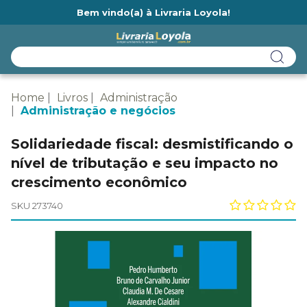
Bem vindo(a) à Livraria Loyola!
Ainda não tem cadastro na Livraria Loyola?
Home
Livros
Administração
Administração e negócios
Solidariedade fiscal: desmistificando o
nível de tributação e seu impacto no
crescimento econômico
SKU 273740