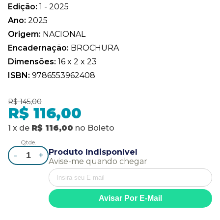
Edição:
1 - 2025
Ano:
2025
Origem:
NACIONAL
Encadernação:
BROCHURA
Dimensões:
16 x 2 x 23
ISBN:
9786553962408
R$ 145,00
R$ 116,00
1
x
de
R$ 116,00
no
Boleto
Qtde.
Produto Indisponível
-
+
Avise-me quando chegar