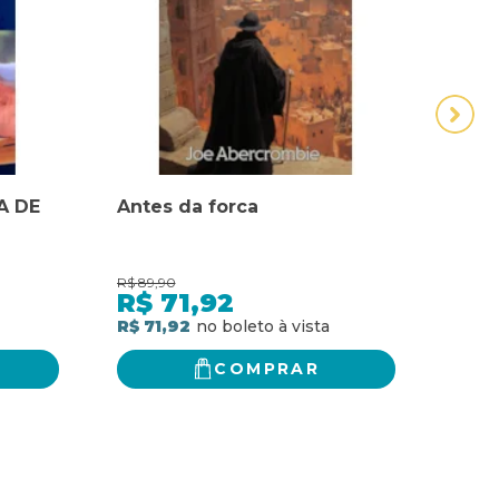
A DE
Antes da forca
ANT
POS
90 A
R$
89,90
R$
65,
R$
71,92
R$
R$ 71,92
R$ 5
COMPRAR