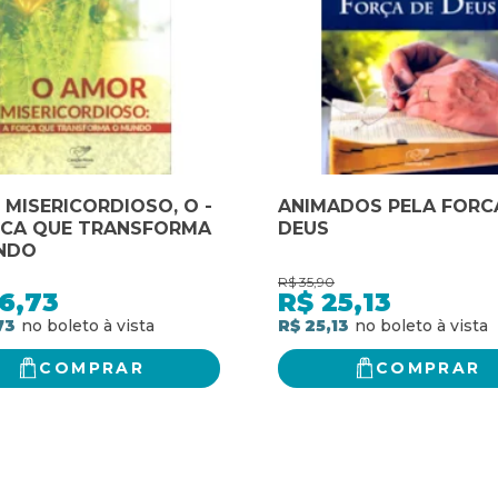
MISERICORDIOSO, O -
ANIMADOS PELA FORC
RCA QUE TRANSFORMA
DEUS
NDO
R$
35,90
6,73
R$
25,13
73
R$ 25,13
COMPRAR
COMPRAR