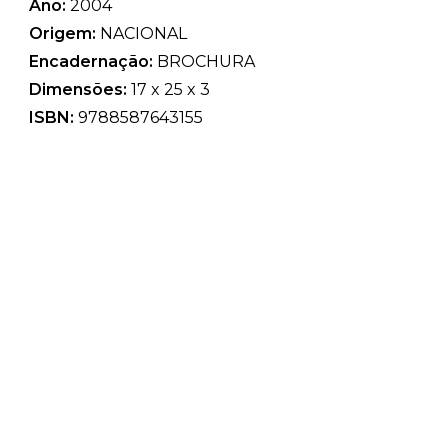
Ano:
2004
Origem:
NACIONAL
Encadernação:
BROCHURA
Dimensões:
17 x 25 x 3
ISBN:
9788587643155