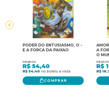
PODER DO ENTUSIASMO, O -
AMOR 
E A FORCA DA PAIXAO
A FO
O MU
R$
68,00
R$
23,90
R$
54,40
R$
1
R$ 54,40
R$ 16,
COMPRAR