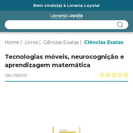
Bem vindo(a) à Livraria Loyola!
Ainda não tem cadastro na Livraria Loyola?
Home
Livros
Ciências Exatas
Ciências Exatas
Tecnologias móveis, neurocognição e
aprendizagem matemática
SKU 159206