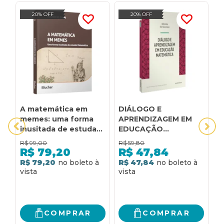
20% OFF
20% OFF
A matemática em
DIÁLOGO E
D
memes: uma forma
APRENDIZAGEM EM
c
inusitada de estudar
EDUCAÇÃO
m
matemática
MATEMÁTICA
m
R$
99,00
R$
59,80
R
n
R$
79,20
R$
47,84
m
R$ 79,20
R$ 47,84
R
COMPRAR
COMPRAR