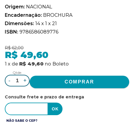
Origem:
NACIONAL
Encadernação:
BROCHURA
Dimensões:
14 x 1 x 21
ISBN:
9786586089776
R$ 62,00
R$ 49,60
1
x
de
R$ 49,60
no
Boleto
Qtde.
-
+
Consulte frete e prazo de entrega
NÃO SABE O CEP?