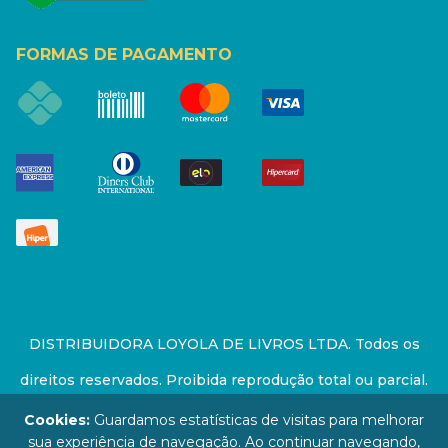
FORMAS DE PAGAMENTO
DISTRIBUIDORA LOYOLA DE LIVROS LTDA. Todos os
direitos reservados. Proibida reprodução total ou parcial.
Preços e estoque sujeito a alterações sem aviso prévio.
Cookies:
Guardamos estatísticas de visitas para melhorar
sua experiência de navegação. Ao continuar navegando,