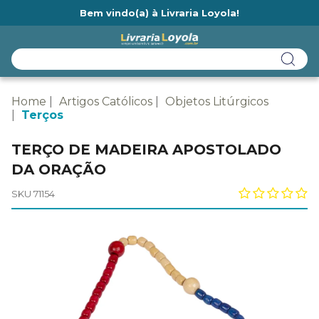
Bem vindo(a) à Livraria Loyola!
Ainda não tem cadastro na Livraria Loyola?
Home
Artigos Católicos
Objetos Litúrgicos
Terços
TERÇO DE MADEIRA APOSTOLADO
DA ORAÇÃO
SKU 71154