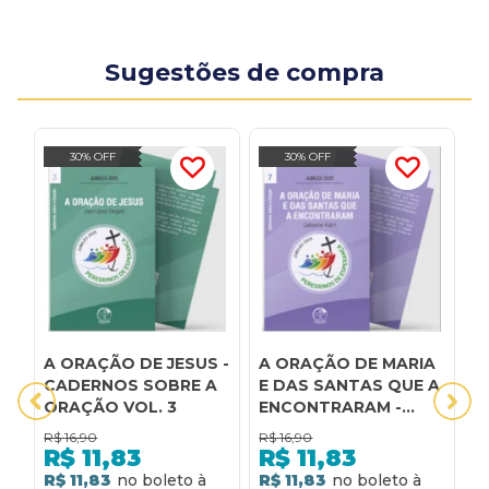
Sugestões de compra
30% OFF
30% OFF
A ORAÇÃO DE JESUS -
A ORAÇÃO DE MARIA
A
CADERNOS SOBRE A
E DAS SANTAS QUE A
C
ORAÇÃO VOL. 3
ENCONTRARAM -
P
CADERNOS SOBRE A
U
R$
16,90
R$
16,90
R
ORAÇÃO VOL. 7
T
R$
11,83
R$
11,83
R$ 11,83
R$ 11,83
R