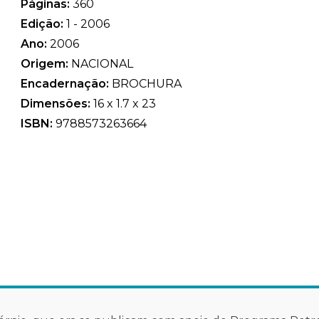
Páginas:
360
Edição:
1 - 2006
Ano:
2006
Origem:
NACIONAL
Encadernação:
BROCHURA
Dimensões:
16 x 1.7 x 23
ISBN:
9788573263664