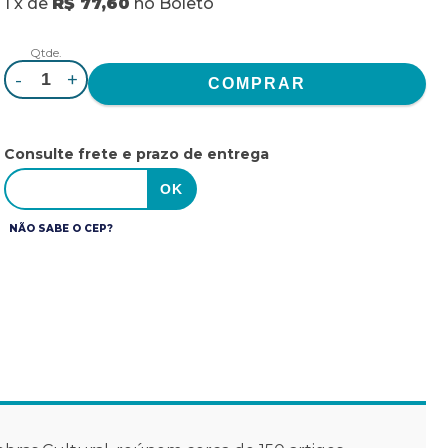
1
x
de
R$ 77,60
no
Boleto
Qtde.
-
+
Consulte frete e prazo de entrega
NÃO SABE O CEP?