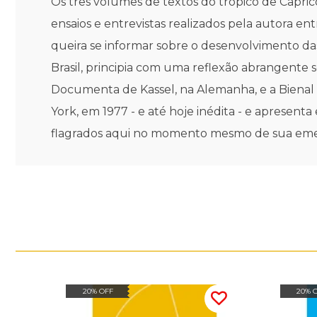
Os três volumes de textos do trópico de Capri
ensaios e entrevistas realizados pela autora e
queira se informar sobre o desenvolvimento das
Brasil, principia com uma reflexão abrangente 
Documenta de Kassel, na Alemanha, e a Bienal d
York, em 1977 - e até hoje inédita - e apresent
flagrados aqui no momento mesmo de sua emer
20% OFF
20% 