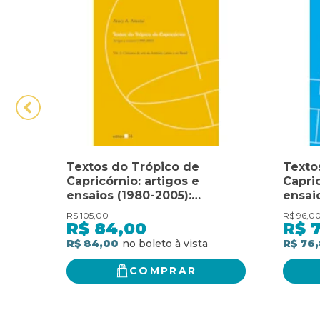
Textos do Trópico de
Texto
Capricórnio: artigos e
Capric
ensaios (1980-2005):
ensaio
circuitos de arte na América
Moder
R$
105,00
R$
96,0
Latina e no Brasil
e o c
R$
84,00
R$
lugar
R$ 84,00
R$ 76
COMPRAR