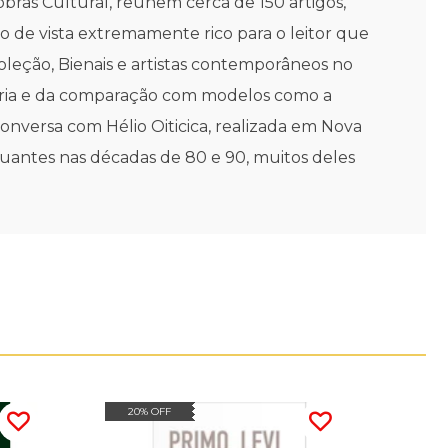
bras Cultural, reúnem cerca de 150 artigos,
to de vista extremamente rico para o leitor que
oleção, Bienais e artistas contemporâneos no
stória e da comparação com modelos como a
onversa com Hélio Oiticica, realizada em Nova
 atuantes nas décadas de 80 e 90, muitos deles
20% OFF
20