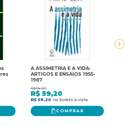
os
A ASSIMETRIA E A VIDA:
A Br
ores
ARTIGOS E ENSAIOS 1955-
pano
1987
no Br
pano
R$
74,00
R$
92,
no B
R$
59,20
R$
R$ 59,20
R$ 7
COMPRAR