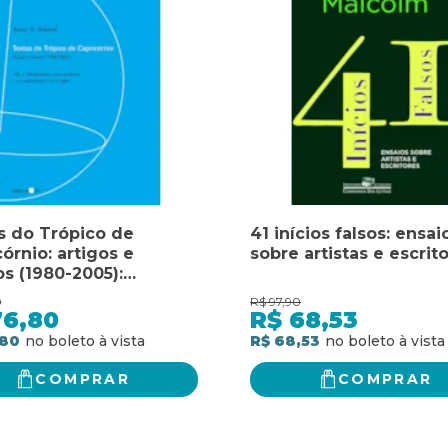
s do Trópico de
41 inícios falsos: ensai
órnio: artigos e
sobre artistas e escrit
s (1980-2005):
nismo, arte moderna
0
R$
97,90
ompromisso com o
76,80
R$
68,53
,80
R$ 68,53
COMPRAR
COMPRAR