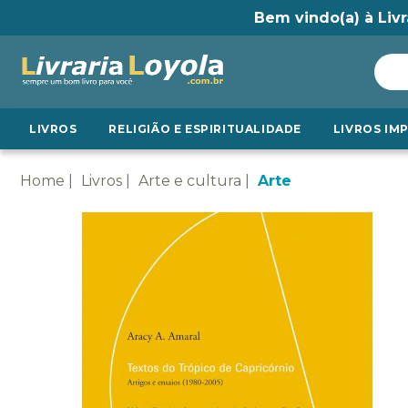
Bem vindo(a) à Livr
LIVROS
RELIGIÃO E ESPIRITUALIDADE
LIVROS IM
Home
Livros
Arte e cultura
Arte