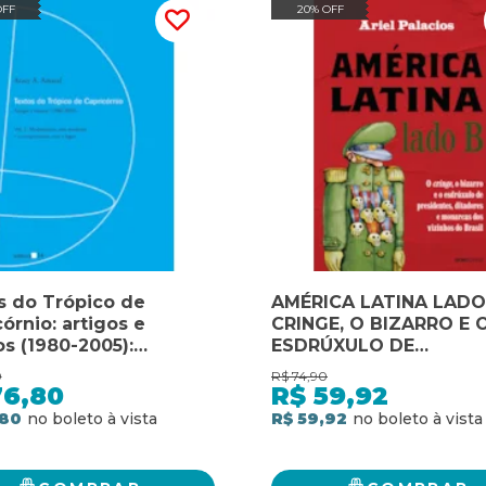
OFF
20% OFF
s do Trópico de
AMÉRICA LATINA LADO
órnio: artigos e
CRINGE, O BIZARRO E 
s (1980-2005):
ESDRÚXULO DE
nismo, arte moderna
PRESIDENTES, DITADO
0
R$
74,90
ompromisso com o
MONARCAS DOS VIZIN
76,80
R$
59,92
DO BRASIL
,80
R$ 59,92