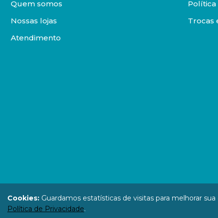
Quem somos
Polític
Nossas lojas
Trocas 
Atendimento
DISTRIBUIDORA LOYOLA DE LIVROS LTDA. Todos os direit
Cookies:
Guardamos estatísticas de visitas para melhorar su
67.946.814
Política de Privacidade
.