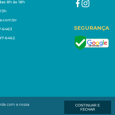
as 8h às 18h
13h
a.com.br
SEGURANÇA
7-6463
097-6462
eços e estoque sujeito a alterações sem aviso prévio.
orda com a nossa
CONTINUAR E
: 01006-000
FECHAR