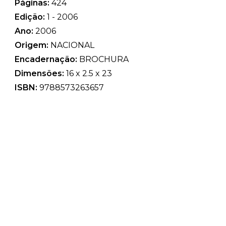
Páginas:
424
Edição:
1 - 2006
Ano:
2006
Origem:
NACIONAL
Encadernação:
BROCHURA
Dimensões:
16 x 2.5 x 23
ISBN:
9788573263657