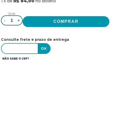
1
x
de
R$ 84,00
no
Boleto
Qtde.
-
+
Consulte frete e prazo de entrega
NÃO SABE O CEP?