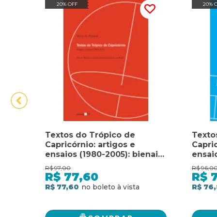
20% OFF
20% 
Textos do Trópico de
Texto
Capricórnio: artigos e
Capric
ensaios (1980-2005): bienais
ensaio
e artistas contemporâneos
Moder
R$
97,00
R$
96,0
no Brasil
e o c
R$
77,60
R$
lugar
R$ 77,60
R$ 76