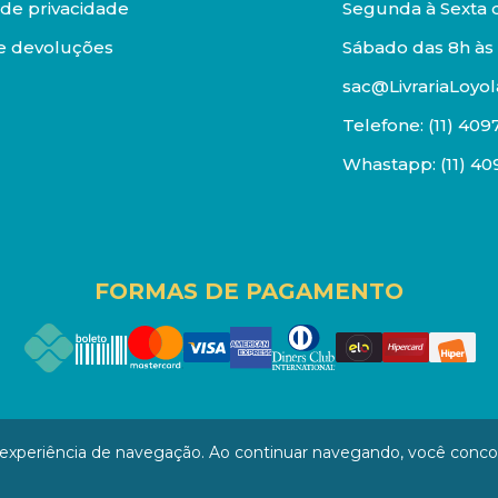
a de privacidade
Segunda à Sexta d
e devoluções
Sábado das 8h às 
sac@LivrariaLoyol
Telefone:
(11) 409
Whastapp:
(11) 4
FORMAS DE PAGAMENTO
os reservados. Proibida reprodução total ou parcial. Pr
a experiência de navegação. Ao continuar navegando, você conc
/0001-94 - LOJA - Rua Senador Feijó - São Paulo / SP - CEP