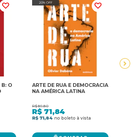
20% OFF
20
 B: O
ARTE DE RUA E DEMOCRACIA
Golp
O
NA AMÉRICA LATINA
esco
lati
RES E
R$
89,80
R$
99,
HOS
R$
71,84
R$
R$ 71,84
R$ 7