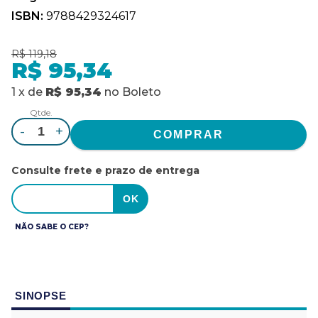
ISBN:
9788429324617
R$ 119,18
R$ 95,34
1
x
de
R$ 95,34
no
Boleto
Qtde.
-
+
Consulte frete e prazo de entrega
NÃO SABE O CEP?
SINOPSE