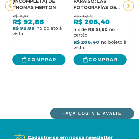
(INCOMPLETA) DE
PARAISO: LAS
E
THOMAS MERTON
FOTOGRAFÍAS DE
M
THOMAS MERTON
R$
116,10
R$
258,00
R
R$
92,88
R$
206,40
R$ 92,88
R
4
x
de
R$ 51,60
R$ 206,40
COMPRAR
COMPRAR
FAÇA LOGIN E AVALIE
Cadastre-se em nossa newsletter