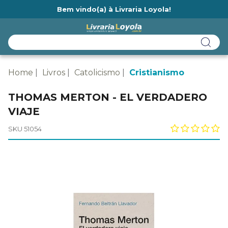
Bem vindo(a) à Livraria Loyola!
Ainda não tem cadastro na Livraria Loyola?
Home
Livros
Catolicismo
Cristianismo
THOMAS MERTON - EL VERDADERO
VIAJE
SKU 51054