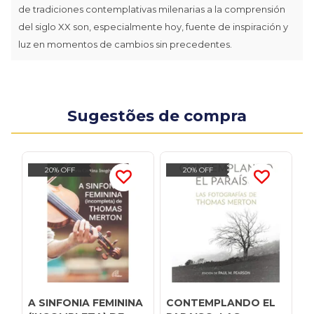
de tradiciones contemplativas milenarias a la comprensión
del siglo XX son, especialmente hoy, fuente de inspiración y
luz en momentos de cambios sin precedentes.
Sugestões de compra
20% OFF
20% OFF
A SINFONIA FEMININA
CONTEMPLANDO EL
E