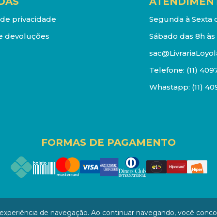
DAS
ATENDIMEN
a de privacidade
Segunda à Sexta d
e devoluções
Sábado das 8h às 
sac@LivrariaLoyol
Telefone:
(11) 409
Whastapp:
(11) 4
FORMAS DE PAGAMENTO
os reservados. Proibida reprodução total ou parcial. Pr
a experiência de navegação. Ao continuar navegando, você conc