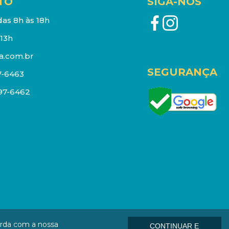
TO
SIGA-NOS
as 8h às 18h
13h
a.com.br
SEGURANÇA
7-6463
097-6462
eços e estoque sujeito a alterações sem aviso prévio.
orda com a nossa
CONTINUAR E