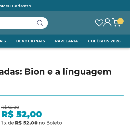
s
Meu Cadastro
AIS
DEVOCIONAIS
PAPELARIA
COLÉGIOS 2026
adas: Bion e a linguagem
R$ 65,00
R$ 52,00
1
x
de
R$ 52,00
no
Boleto