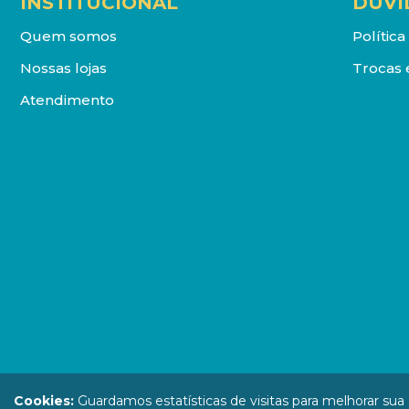
INSTITUCIONAL
DÚVI
Quem somos
Polític
Nossas lojas
Trocas 
Atendimento
DISTRIBUIDORA LOYOLA DE LIVROS LTDA. Todos os direit
Cookies:
Guardamos estatísticas de visitas para melhorar su