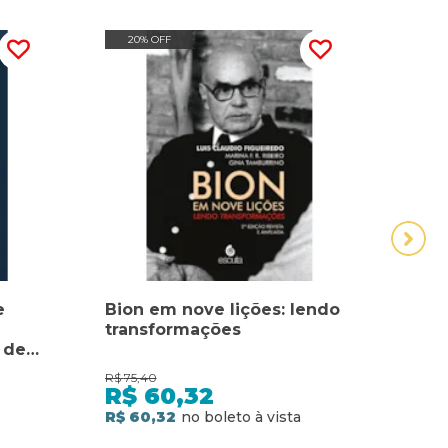
20% OFF
30
e
Bion em nove lições: lendo
EST
transformações
CLÍN
 de
LIN
R$
75,40
R$
45,
R$
60,32
R$
R$ 60,32
R$ 31