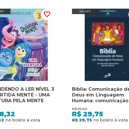
OFF
15% OFF
DENDO A LER NÍVEL 3
Bíblia: Comunicação d
ERTIDA MENTE - UMA
Deus em Linguagem
TURA PELA MENTE
Humana: comunicação
Deus em linguagem
R$
35,00
humana
8,32
R$
29,75
32
R$ 29,75