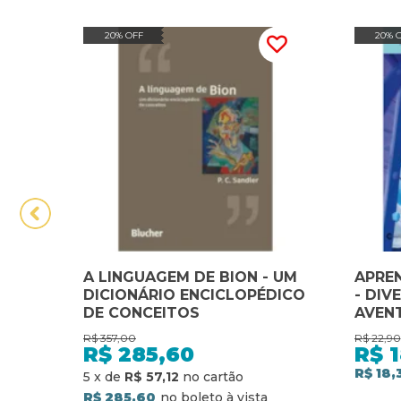
20% OFF
20% 
A LINGUAGEM DE BION - UM
APREN
DICIONÁRIO ENCICLOPÉDICO
- DIV
DE CONCEITOS
AVEN
R$
357,00
R$
22,90
R$
285,60
R$
1
R$ 18,
5
x
de
R$ 57,12
R$ 285,60