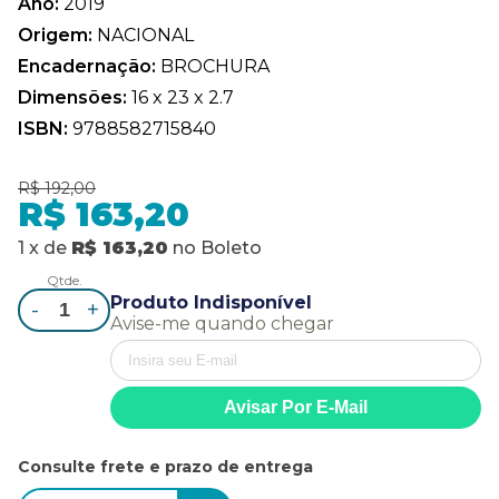
Ano:
2019
Origem:
NACIONAL
Encadernação:
BROCHURA
Dimensões:
16 x 23 x 2.7
ISBN:
9788582715840
R$ 192,00
R$ 163,20
1
x
de
R$ 163,20
no
Boleto
Qtde.
Produto Indisponível
-
+
Avise-me quando chegar
Consulte frete e prazo de entrega