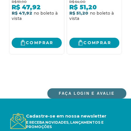
R$
59,90
R$
64,00
R
PODE TE AJUDAR A
e
R$
47,92
R$
51,20
SER BEM-SUCEDIDO
t
R$ 47,92
R$ 51,20
R
NOS NEGÓCIOS
COMPRAR
COMPRAR
FAÇA LOGIN E AVALIE
Cadastre-se em nossa newsletter
E RECEBA NOVIDADES, LANÇAMENTOS E
PROMOÇÕES