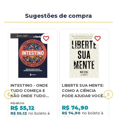
Sugestões de compra
20% OFF
INTESTINO - ONDE
LIBERTE SUA MENTE:
M
TUDO COMEÇA E
COMO A CIÊNCIA
C
NÃO ONDE TUDO
PODE AJUDAR VOCÊ
A
TERMINA: TUDO O
A SE LIVRAR DE
P
R$
68,90
R
QUE VOCÊ PRECISA
CRENÇAS LIMITANTES
A
R$
74,90
R$
55,12
SABER SOBRE A
E ALCANÇAR
M
R$ 74,90
R$ 55,12
R
SAÚDE DA
RESULTADOS