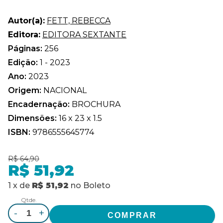
Autor(a):
FETT, REBECCA
Editora:
EDITORA SEXTANTE
Páginas:
256
Edição:
1 - 2023
Ano:
2023
Origem:
NACIONAL
Encadernação:
BROCHURA
Dimensões:
16 x 23 x 1.5
ISBN:
9786555645774
R$ 64,90
R$ 51,92
1
x
de
R$ 51,92
no
Boleto
Qtde.
-
+