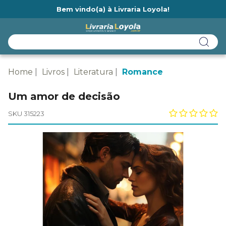
Bem vindo(a) à Livraria Loyola!
Ainda não tem cadastro na Livraria Loyola?
Home
Livros
Literatura
Romance
Um amor de decisão
SKU 315223