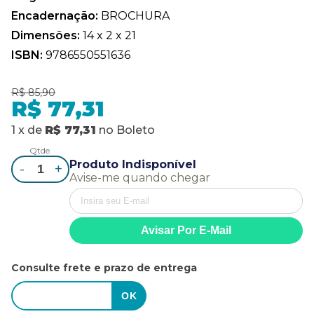
Encadernação:
BROCHURA
Dimensões:
14 x 2 x 21
ISBN:
9786550551636
R$ 85,90
R$ 77,31
1
x
de
R$ 77,31
no
Boleto
Qtde.
Produto Indisponível
-
+
Avise-me quando chegar
Consulte frete e prazo de entrega