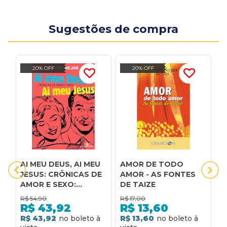
Sugestões de compra
20% OFF
20% OFF
AI MEU DEUS, AI MEU
AMOR DE TODO
A
JESUS: CRÔNICAS DE
AMOR - AS FONTES
1ª
AMOR E SEXO:
DE TAIZE
CRÔNICAS DE AMOR E
R$
54,90
R$
17,00
SEXO
R$
43,92
R$
13,60
R
R$ 43,92
R$ 13,60