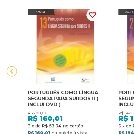
19% OFF
20% 
PORTUGUÊS COMO LÍNGUA
PORT
SEGUNDA PARA SURDOS II (
SEGUN
INCLUI DVD )
INCLU
R$
200,01
R$
242,9
R$
160,01
R$
3
x
de
R$ 53,34
3
x
de
R$ 160,01
R$ 194