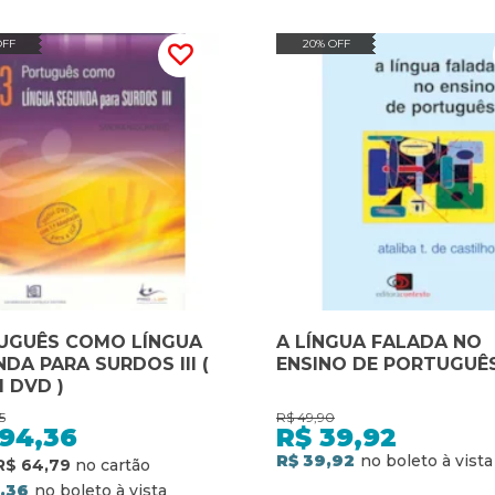
OFF
20% OFF
UGUÊS COMO LÍNGUA
A LÍNGUA FALADA NO
DA PARA SURDOS III (
ENSINO DE PORTUGUÊ
I DVD )
5
R$
49,90
194,36
R$
39,92
R$ 39,92
R$ 64,79
,36