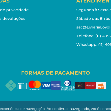
DAS
ATENDIMEN
a de privacidade
Segunda à Sexta d
e devoluções
Sábado das 8h às 
sac@LivrariaLoyol
Telefone:
(11) 409
Whastapp:
(11) 4
FORMAS DE PAGAMENTO
os reservados. Proibida reprodução total ou parcial. Pr
a experiência de navegação. Ao continuar navegando, você conc