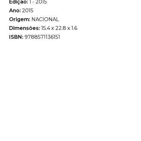
Edição:
1 - 2015
Ano:
2015
Origem:
NACIONAL
Dimensões:
15.4 x 22.8 x 1.6
ISBN:
9788571136151