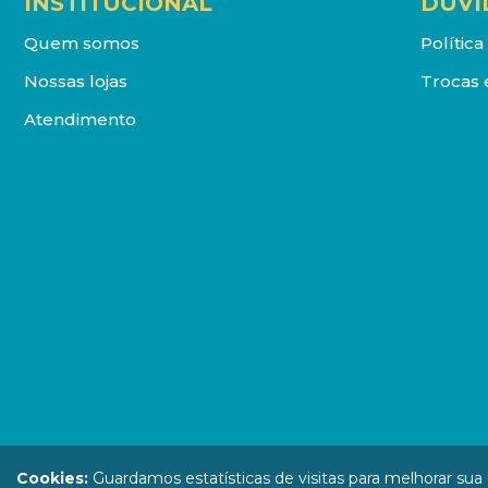
INSTITUCIONAL
DÚVI
Quem somos
Polític
Nossas lojas
Trocas 
Atendimento
DISTRIBUIDORA LOYOLA DE LIVROS LTDA. Todos os direit
Cookies:
Guardamos estatísticas de visitas para melhorar su