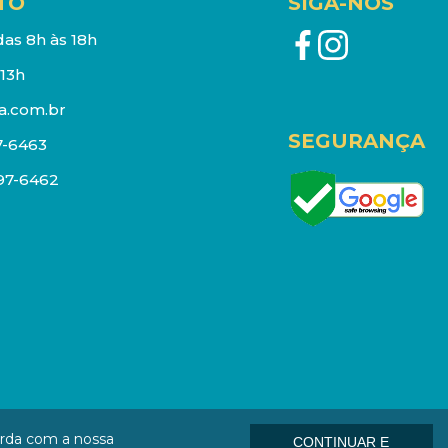
TO
SIGA-NOS
as 8h às 18h
13h
a.com.br
SEGURANÇA
7-6463
097-6462
eços e estoque sujeito a alterações sem aviso prévio.
orda com a nossa
CONTINUAR E