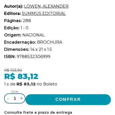
Autor(a):
LOWEN, ALEXANDER
Editora:
SUMMUS EDITORIAL
Páginas:
288
Edição:
1 - 0
Origem:
NACIONAL
Encadernação:
BROCHURA
Dimensões:
14 x 21 x 1.5
ISBN:
9788532306999
R$ 103,90
R$ 83,12
1
x
de
R$ 83,12
no
Boleto
Qtde.
-
+
Consulte frete e prazo de entrega