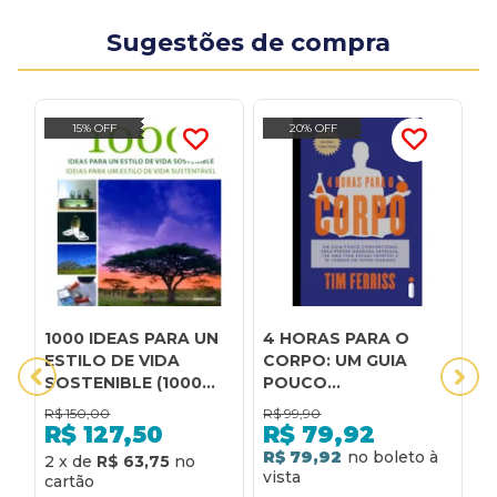
Sugestões de compra
15% OFF
20% OFF
1000 IDEAS PARA UN
4 HORAS PARA O
A
ESTILO DE VIDA
CORPO: UM GUIA
V
SOSTENIBLE (1000
POUCO
F
IDEIAS PARA UM
CONVENCIONAL PARA
P
R$
150,00
R$
99,90
R
ESTILO DE VIDA
PERDER GORDURA
A
R$
127,50
R$
79,92
SUSTENTÁVEL)
DEPRESSA, TER UMA
P
R$ 79,92
R
2
x
de
R$ 63,75
VIDA SEXUAL
C
INCRÍVEL E SE
L