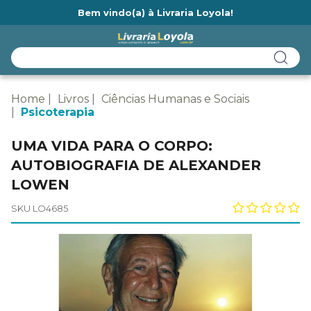
Bem vindo(a) à Livraria Loyola!
Ainda não tem cadastro na Livraria Loyola?
Home
Livros
Ciências Humanas e Sociais
Psicoterapia
UMA VIDA PARA O CORPO:
AUTOBIOGRAFIA DE ALEXANDER
LOWEN
SKU LO4685