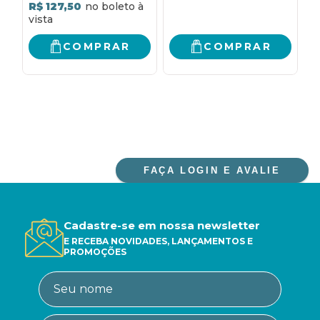
R$ 127,50
TORNAR UM SUPER-
L
HUMANO
P
U
COMPRAR
COMPRAR
FAÇA LOGIN E AVALIE
Cadastre-se em nossa newsletter
E RECEBA NOVIDADES, LANÇAMENTOS E
PROMOÇÕES