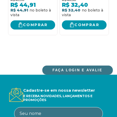
- TEMAS EMERGENTES
T
R$
44,91
R$
32,40
E TENDÊNCIAS
A
R$ 44,91
R$ 32,40
R
C
D
T
COMPRAR
COMPRAR
A
FAÇA LOGIN E AVALIE
Cadastre-se em nossa newsletter
E RECEBA NOVIDADES, LANÇAMENTOS E
PROMOÇÕES