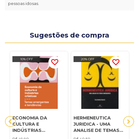
pessoas idosas.
Sugestões de compra
10% OFF
20% OFF
ECONOMIA DA
HERMENEUTICA
I
CULTURA E
JURIDICA - UMA
P
INDÚSTRIAS
ANALISE DE TEMAS
C
CRIATIVAS - TOMO III
EMERGENTES
D
R$
49,90
R$
40,50
R