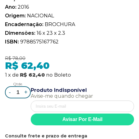
Ano:
2016
Origem:
NACIONAL
Encadernação:
BROCHURA
Dimensões:
16 x 23 x 2.3
ISBN:
9788575167762
R$ 78,00
R$ 62,40
1
x
de
R$ 62,40
no
Boleto
Qtde.
Produto Indisponível
-
+
Avise-me quando chegar
Consulte frete e prazo de entrega