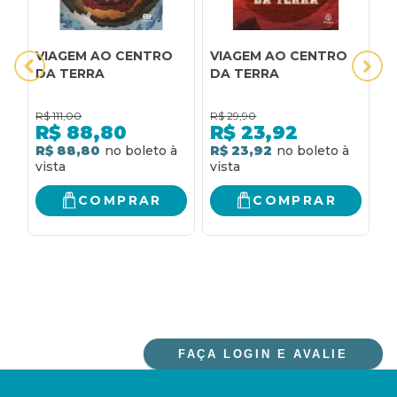
VIAGEM AO CENTRO
VIAGEM AO CENTRO
V
DA TERRA
DA TERRA
t
R$
111,00
R$
29,90
R
R$
88,80
R$
23,92
R$ 88,80
R$ 23,92
R
COMPRAR
COMPRAR
FAÇA LOGIN E AVALIE