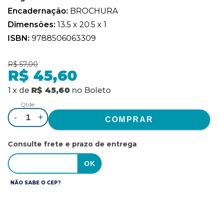
Encadernação:
BROCHURA
Dimensões:
13.5 x 20.5 x 1
ISBN:
9788506063309
R$ 57,00
R$ 45,60
1
x
de
R$ 45,60
no
Boleto
Qtde.
-
+
Consulte frete e prazo de entrega
NÃO SABE O CEP?