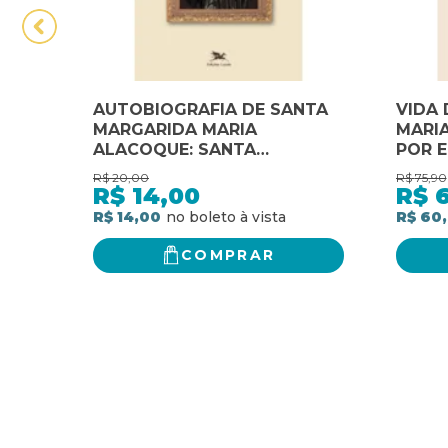
AUTOBIOGRAFIA DE SANTA
VIDA
MARGARIDA MARIA
MARI
ALACOQUE: SANTA
POR E
MARGARIDA MARIA
R$
20,00
R$
75,90
ALACOQUE
R$
14,00
R$
R$ 14,00
R$ 60
COMPRAR