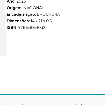
Ano:
2026
Origem:
NACIONAL
Encadernação:
BROCHURA
Dimensões:
14 x 21 x 0.6
ISBN:
9786589510321