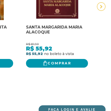
NTA
SANTA MARGARIDA MARIA
Vida
ALACOQUE
Marg
Escr
R$
69,90
R$
62,
R$
55,92
R$
R$ 55,92
R$ 5
COMPRAR
FAÇA LOGIN E AVALIE