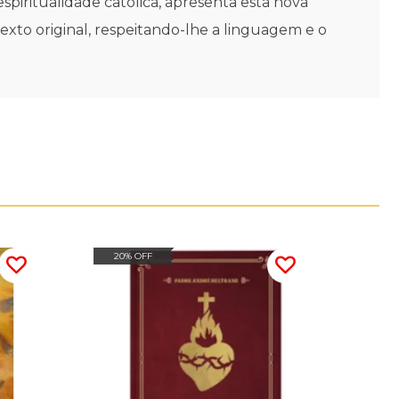
espiritualidade católica, apresenta esta nova
exto original, respeitando-lhe a linguagem e o
20% OFF
15