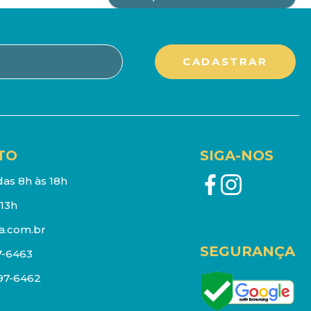
TO
SIGA-NOS
as 8h às 18h
13h
a.com.br
SEGURANÇA
7-6463
097-6462