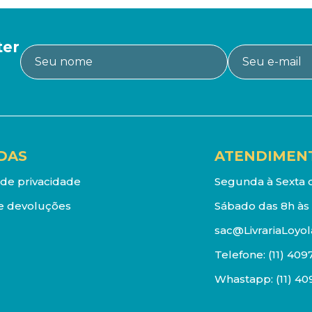
ter
DAS
ATENDIMEN
a de privacidade
Segunda à Sexta d
e devoluções
Sábado das 8h às 
sac@LivrariaLoyol
Telefone:
(11) 409
Whastapp:
(11) 4