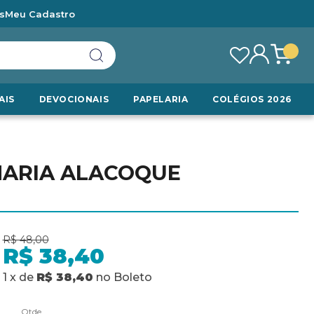
s
Meu Cadastro
AIS
DEVOCIONAIS
PAPELARIA
COLÉGIOS 2026
MARIA ALACOQUE
R$ 48,00
R$ 38,40
1
x
de
R$ 38,40
no
Boleto
Qtde.