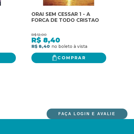
ORAI SEM CESSAR 1 - A
ORAI
FORCA DE TODO CRISTAO
FOR
R$
12,00
R$
12,
R$
8,40
R$
R$ 8,40
R$ 8
COMPRAR
FAÇA LOGIN E AVALIE