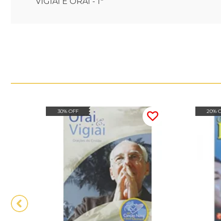
VIGIAI E ORAI - 1ª
30% OFF
20% 