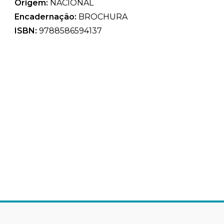
Origem:
NACIONAL
Encadernação:
BROCHURA
ISBN:
9788586594137