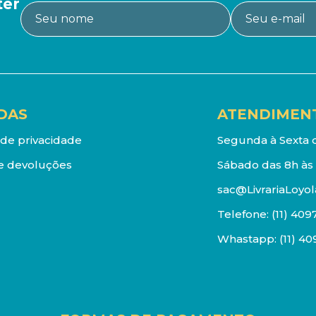
ter
DAS
ATENDIMEN
a de privacidade
Segunda à Sexta d
e devoluções
Sábado das 8h às 
sac@LivrariaLoyol
Telefone:
(11) 409
Whastapp:
(11) 4