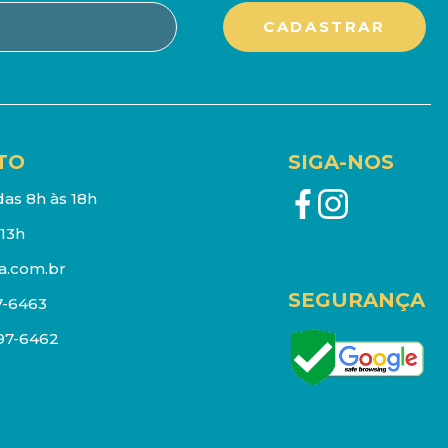
TO
SIGA-NOS
as 8h às 18h
13h
a.com.br
SEGURANÇA
7-6463
097-6462